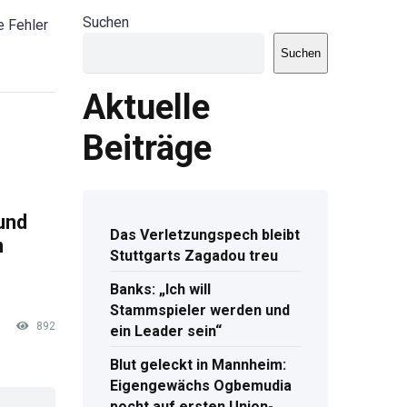
Suchen
e Fehler
Suchen
Aktuelle
Beiträge
und
Das Verletzungspech bleibt
m
Stuttgarts Zagadou treu
Banks: „Ich will
Stammspieler werden und
892
ein Leader sein“
Blut geleckt in Mannheim:
Eigengewächs Ogbemudia
pocht auf ersten Union-