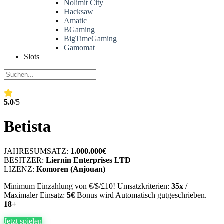
Nolimit City
Hacksaw
Amatic
BGaming
BigTimeGaming
Gamomat
Slots
5.0
/5
Betista
JAHRESUMSATZ:
1.000.000€
BESITZER:
Liernin Enterprises LTD
LIZENZ:
Komoren (Anjouan)
Minimum Einzahlung von €/$/£10! Umsatzkriterien:
35x
/
Maximaler Einsatz:
5€
Bonus wird Automatisch gutgeschrieben.
18+
Jetzt spielen