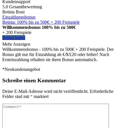
Kundensupport
5.0
Gesamtbewertung
Betista Boni
Einzahlungsbonus
Betista: 100% bis zu 500€ + 200 Freispiele
Willkommensbonus 100% bis zu 500€
+ 200 Freispiele
Bonus holen
Mehr Anzeigen
Willkommensbonus - 100% bis zu 500€ + 200 Freispiele. Der
Bonus gilt nur für Einzahlung ab €/$/£20 oder höher! Nach
Ersteinzahlung erhalten sie ihren Bonus automatisch.
*Neukundenangebot
Schreibe einen Kommentar
Deine E-Mail-Adresse wird nicht veröffentlicht.
Erforderliche
Felder sind mit
*
markiert