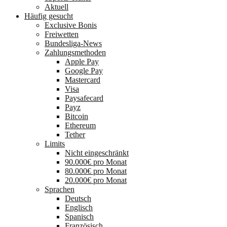
Aktuell
Häufig gesucht
Exclusive Bonis
Freiwetten
Bundesliga-News
Zahlungsmethoden
Apple Pay
Google Pay
Mastercard
Visa
Paysafecard
Payz
Bitcoin
Ethereum
Tether
Limits
Nicht eingeschränkt
90.000€ pro Monat
80.000€ pro Monat
20.000€ pro Monat
Sprachen
Deutsch
Englisch
Spanisch
Französisch