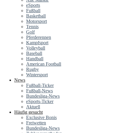
eSports
Fußball
Basketball
Motorsport
Tennis
Golf
Pferderennen
Kampfsport
Volleyball
Baseball
Handball
American Football
Rugby
Wintersport
News
Fußball-Ticker
Fußball-News
Bundesliga-News
eSports-Ticker
Aktuell
Häufig gesucht
Exclusive Bonis
Freiwetten
Bundesliga-News