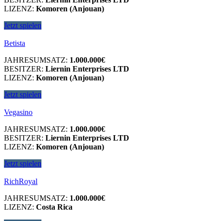
LIZENZ:
Komoren (Anjouan)
Jetzt spielen
Betista
JAHRESUMSATZ:
1.000.000€
BESITZER:
Liernin Enterprises LTD
LIZENZ:
Komoren (Anjouan)
Jetzt spielen
Vegasino
JAHRESUMSATZ:
1.000.000€
BESITZER:
Liernin Enterprises LTD
LIZENZ:
Komoren (Anjouan)
Jetzt spielen
RichRoyal
JAHRESUMSATZ:
1.000.000€
LIZENZ:
Costa Rica