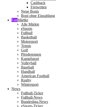
Cashback
Freiwetten
Neue Bonis
Boni ohne Einzahlung
Märtke
Alle Märkte
eSports
Fußball
Basketball
Motorsport
Tennis
Golf
Pferderennen
Kampfsport
Volleyball
Baseball
Handball
American Football
Rugby
Wintersport
News
Fußball-Ticker
Fußball-News
Bundesliga-News
eSports-Ticker