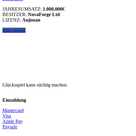
JAHRESUMSATZ:
1.000.000€
BESITZER:
NovaForge Ltd
LIZENZ:
Anjouan
Jetzt spielen
Glücksspiel kann süchtig machen.
Einzahlung
Mastercard
Visa
Apple Pay
Paysafe