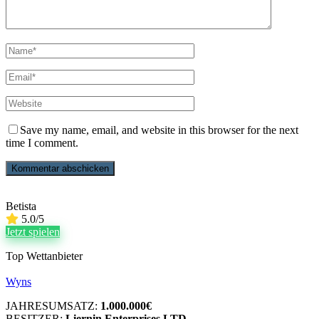
Save my name, email, and website in this browser for the next
time I comment.
Betista
5.0/5
Jetzt spielen
Top Wettanbieter
Wyns
JAHRESUMSATZ:
1.000.000€
BESITZER:
Liernin Enterprises LTD