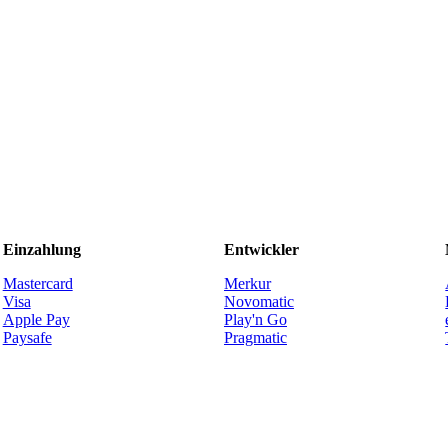
Einzahlung
Entwickler
Mastercard
Merkur
Visa
Novomatic
Apple Pay
Play'n Go
Paysafe
Pragmatic