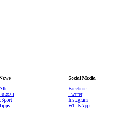
News
Social Media
Alle
Facebook
Fußball
Twitter
eSport
Instagram
Tipps
WhatsApp