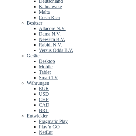
Deutschland
Kahnawake
Malta
Costa Rica
Besitzer
Altacore N.V.
Dama N.V.
NewEra B.V.
Rabidi N.V.
Versus Odds B.V.
Geräte
Desktop
Mobile
Tablet
Smart TV
Währungen
EUR
USD
CHF
CAD
BRL
Entwickler
Pragmatic Play
Play’n GO
NetEnt