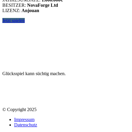
BESITZER:
NovaForge Ltd
LIZENZ:
Anjouan
Jetzt spielen
Glücksspiel kann süchtig machen.
© Copyright 2025
Impressum
Datenschutz