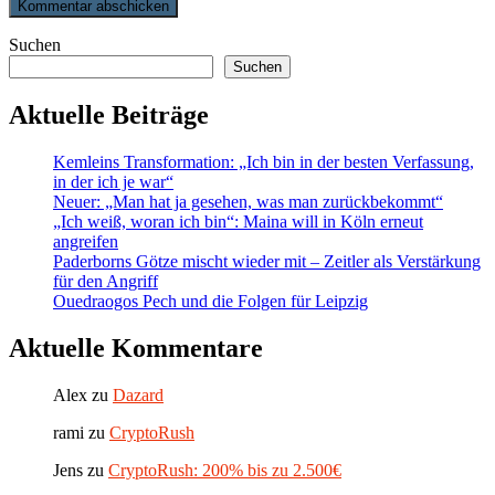
Suchen
Suchen
Aktuelle Beiträge
Kemleins Transformation: „Ich bin in der besten Verfassung,
in der ich je war“
Neuer: „Man hat ja gesehen, was man zurückbekommt“
„Ich weiß, woran ich bin“: Maina will in Köln erneut
angreifen
Paderborns Götze mischt wieder mit – Zeitler als Verstärkung
für den Angriff
Ouedraogos Pech und die Folgen für Leipzig
Aktuelle Kommentare
Alex
zu
Dazard
rami
zu
CryptoRush
Jens
zu
CryptoRush: 200% bis zu 2.500€