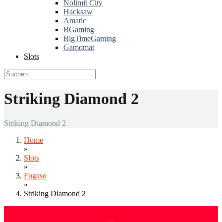
Nolimit City
Hacksaw
Amatic
BGaming
BigTimeGaming
Gamomat
Slots
Striking Diamond 2
Striking Diamond 2
Home
»
Slots
»
Fugaso
»
Striking Diamond 2