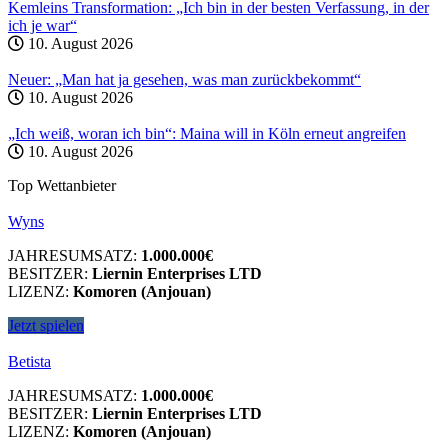
Kemleins Transformation: „Ich bin in der besten Verfassung, in der
ich je war“
10. August 2026
Neuer: „Man hat ja gesehen, was man zurückbekommt“
10. August 2026
„Ich weiß, woran ich bin“: Maina will in Köln erneut angreifen
10. August 2026
Top Wettanbieter
Wyns
JAHRESUMSATZ:
1.000.000€
BESITZER:
Liernin Enterprises LTD
LIZENZ:
Komoren (Anjouan)
Jetzt spielen
Betista
JAHRESUMSATZ:
1.000.000€
BESITZER:
Liernin Enterprises LTD
LIZENZ:
Komoren (Anjouan)