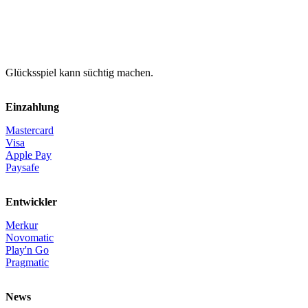
Glücksspiel kann süchtig machen.
Einzahlung
Mastercard
Visa
Apple Pay
Paysafe
Entwickler
Merkur
Novomatic
Play'n Go
Pragmatic
News