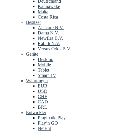
Deutschland
Kahnawake
Malta
Costa Rica
Besitzer
Altacore N.V.
Dama N.V.
NewEra B.V.
Rabidi N.V.
Versus Odds B.V.
Geräte
Desktop
Mobile
Tablet
Smart TV
Währungen
EUR
USD
CHF
CAD
BRL
Entwickler
Pragmatic Play
Play’n GO
NetEnt