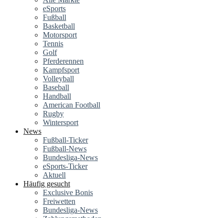
eSports
Fußball
Basketball
Motorsport
Tennis
Golf
Pferderennen
Kampfsport
Volleyball
Baseball
Handball
American Football
Rugby
Wintersport
News
Fußball-Ticker
Fußball-News
Bundesliga-News
eSports-Ticker
Aktuell
Häufig gesucht
Exclusive Bonis
Freiwetten
Bundesliga-News