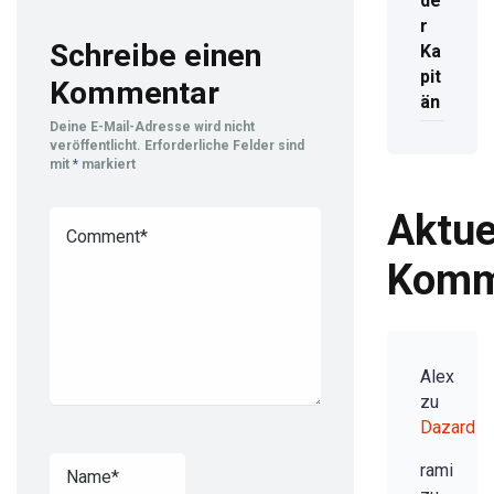
de
r
Schreibe einen
Ka
pit
Kommentar
än
Deine E-Mail-Adresse wird nicht
veröffentlicht.
Erforderliche Felder sind
mit
*
markiert
Aktue
Komm
Alex
zu
Dazard
rami