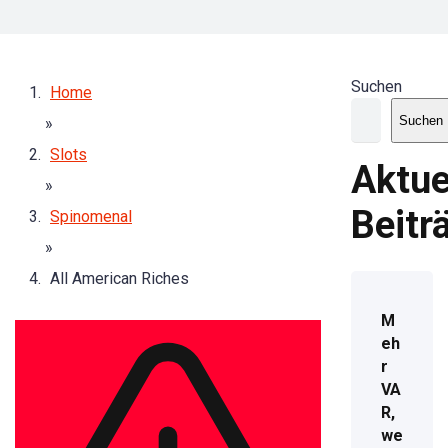
Suchen
Home
Suchen
»
Slots
Aktue
»
Beitr
Spinomenal
»
All American Riches
M
eh
r
VA
R,
we