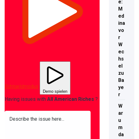
e:
M
ed
ina
vo
r
W
ec
hs
el
zu
Ba
Echtgeldmodus
ye
Demo spielen
r
Having issues with
All American Riches
?
W
ar
u
m
da