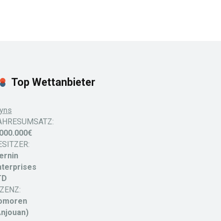
Top Wettanbieter
yns
AHRESUMSATZ:
.000.000€
ESITZER:
ernin
nterprises
TD
IZENZ:
omoren
Anjouan)