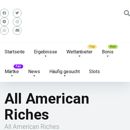
Startseite
Ergebnisse
Wettanbieter
Bonis
Märtke
News
Häufig gesucht
Slots
All American
Riches
All American Riches