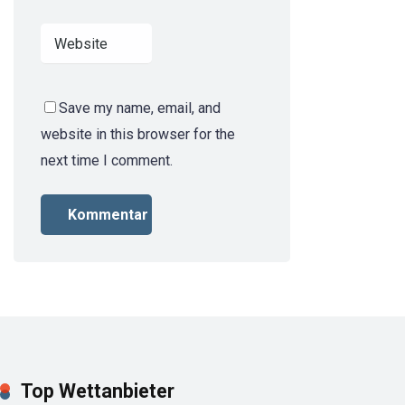
Save my name, email, and
website in this browser for the
next time I comment.
Top Wettanbieter