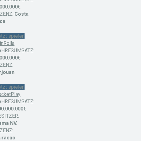
.000.000€
IZENZ:
Costa
ica
tzt spielen
inRolla
AHRESUMSATZ:
.000.000€
IZENZ:
njouan
tzt spielen
ocketPlay
AHRESUMSATZ:
00.000.000€
ESITZER:
ama NV.
IZENZ:
uracao