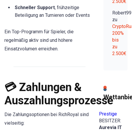
2.500€
Schneller Support
, frühzeitige
Robert99
Beteiligung an Turnieren oder Events
zu
CryptoRu
Ein Top-Programm für Spieler, die
200%
bis
regelmäßig aktiv sind und höhere
zu
Einsatzvolumen erreichen.
2.500€
💳
Zahlungen &
Wettanbie
Auszahlungsprozesse
Prestige
Die Zahlungsoptionen bei RichRoyal sind
BESITZER:
vielseitig:
Aurevia IT