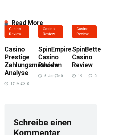
Read More
Casino-
Casino-
Casino-
Review
Review
Review
Casino
SpinEmpire
SpinBetter
Prestige
Casino
Casino
Zahlungsmethoden
Review
Review
Analyse
6. Januar
0
19.
0
2026
415
Dezember
442
17. Mai
0
2025
2026
160
Schreibe einen
Kommentar