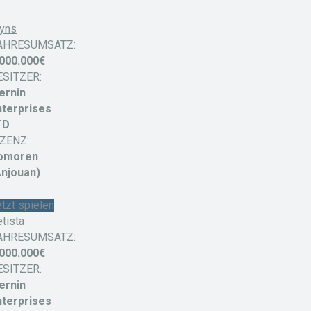
yns
AHRESUMSATZ:
.000.000€
ESITZER:
ernin
nterprises
TD
IZENZ:
omoren
Anjouan)
tzt spielen
tista
AHRESUMSATZ:
.000.000€
ESITZER:
ernin
nterprises