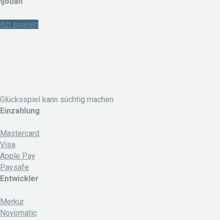
njouan
tzt spielen
Glücksspiel kann süchtig machen.
Einzahlung
Mastercard
Visa
Apple Pay
Paysafe
Entwickler
Merkur
Novomatic