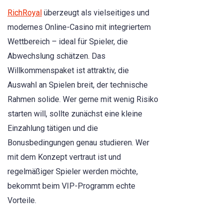
RichRoyal
überzeugt als vielseitiges und
modernes Online-Casino mit integriertem
Wettbereich – ideal für Spieler, die
Abwechslung schätzen. Das
Willkommenspaket ist attraktiv, die
Auswahl an Spielen breit, der technische
Rahmen solide. Wer gerne mit wenig Risiko
starten will, sollte zunächst eine kleine
Einzahlung tätigen und die
Bonusbedingungen genau studieren. Wer
mit dem Konzept vertraut ist und
regelmäßiger Spieler werden möchte,
bekommt beim VIP-Programm echte
Vorteile.