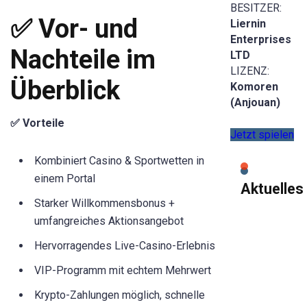
BESITZER:
✅
Vor- und
Liernin
Enterprises
Nachteile im
LTD
LIZENZ:
Überblick
Komoren
(Anjouan)
✅ Vorteile
Jetzt spielen
Kombiniert Casino & Sportwetten in
einem Portal
Aktuelles
Starker Willkommensbonus +
umfangreiches Aktionsangebot
Hervorragendes Live-Casino-Erlebnis
VIP-Programm mit echtem Mehrwert
Krypto-Zahlungen möglich, schnelle