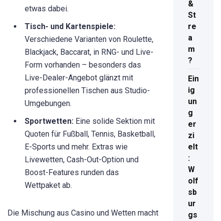
&
etwas dabei.
St
Tisch- und Kartenspiele:
re
a
Verschiedene Varianten von Roulette,
m
Blackjack, Baccarat, in RNG- und Live-
?
Form vorhanden – besonders das
Live-Dealer-Angebot glänzt mit
Ein
ig
professionellen Tischen aus Studio-
un
Umgebungen.
g
Sportwetten:
Eine solide Sektion mit
er
Quoten für Fußball, Tennis, Basketball,
zi
E-Sports und mehr. Extras wie
elt
:
Livewetten, Cash-Out-Option und
W
Boost-Features runden das
olf
Wettpaket ab.
sb
ur
Die Mischung aus Casino und Wetten macht
gs