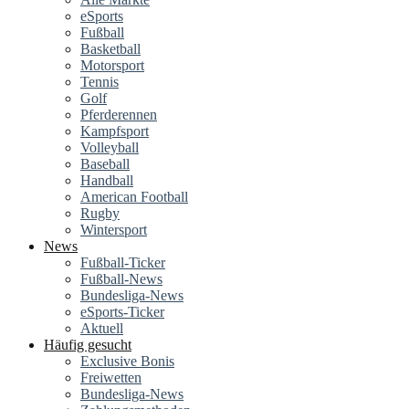
eSports
Fußball
Basketball
Motorsport
Tennis
Golf
Pferderennen
Kampfsport
Volleyball
Baseball
Handball
American Football
Rugby
Wintersport
News
Fußball-Ticker
Fußball-News
Bundesliga-News
eSports-Ticker
Aktuell
Häufig gesucht
Exclusive Bonis
Freiwetten
Bundesliga-News