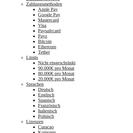
Zahlungsmethoden
Apple Pay
Google Pay
Mastercard
Visa
Paysafecard
Payz
Bitcoin
Ethereum
Tether
Limits
Nicht eingeschränkt
90.000€ pro Monat
80.000€ pro Monat
20.000€ pro Monat
Sprachen
Deutsch
Englisch
Spanisch
Französisch
Italienisch
Polnisch
Lizenzen
Curacao
Komoren