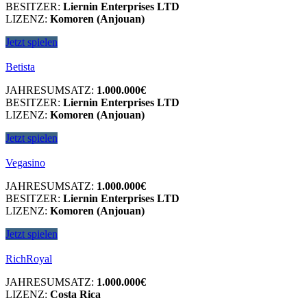
BESITZER:
Liernin Enterprises LTD
LIZENZ:
Komoren (Anjouan)
Jetzt spielen
Betista
JAHRESUMSATZ:
1.000.000€
BESITZER:
Liernin Enterprises LTD
LIZENZ:
Komoren (Anjouan)
Jetzt spielen
Vegasino
JAHRESUMSATZ:
1.000.000€
BESITZER:
Liernin Enterprises LTD
LIZENZ:
Komoren (Anjouan)
Jetzt spielen
RichRoyal
JAHRESUMSATZ:
1.000.000€
LIZENZ:
Costa Rica