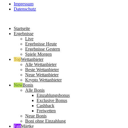
Impressum
Datenschutz
Startseite
Ergebnisse
Live
Ergebnisse Heute
Ergebnisse Gestern
Spiele Morgen
Wettanbieter
Alle Wettanbieter
Beste Wettanbieter
Neue Wettanbieter
Krypto Wettanbieter
Bonis
Alle Bonis
Einzahlungsbonus
Exclusive Bonus
Cashback
Freiwetten
Neue Bonis
Boni ohne Einzahlung
Märtke