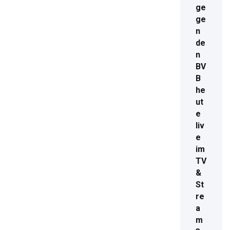
ge
ge
n
de
n
BV
B
he
ut
e
liv
e
im
TV
&
St
re
a
m