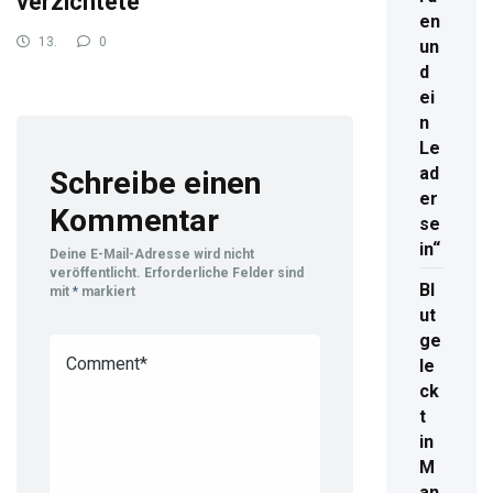
verzichtete
en
13.
0
un
November
907
d
2024
ei
n
Le
ad
Schreibe einen
er
Kommentar
se
in“
Deine E-Mail-Adresse wird nicht
veröffentlicht.
Erforderliche Felder sind
Bl
mit
*
markiert
ut
ge
le
ck
t
in
M
an