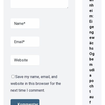
nh
ei
m:
Ei
ge
ng
ew
äc
hs
Og
be
m
udi
a
Save my name, email, and
po
website in this browser for the
ch
next time I comment.
t
au
f