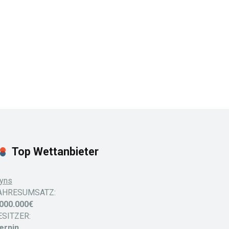
Top Wettanbieter
yns
AHRESUMSATZ:
.000.000€
ESITZER:
ernin