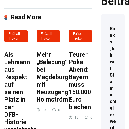
Beitr
Read More
Ba
Fußball-
Fußball-
Fußball-
nk
Ticker
Ticker
Ticker
s:
„Ic
Als
Mehr
Teurer
h
Lehmann
„Belebung“
Pokal-
wil
l
aus
bei
Abend:
St
Respekt
Magdeburg
Bayern
a
auf
mit
muss
m
seinen
Neuzugang
150.000
m
Platz in
Holmström?
Euro
spi
der
blechen
el
13.
0
DFB-
er
November
824
13.
0
2024
Historie
we
November
983
2024
rd