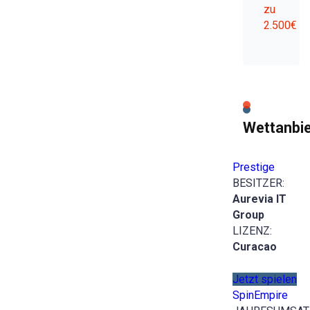
zu
2.500€
Wettanbie
Prestige
BESITZER:
Aurevia IT
Group
LIZENZ:
Curacao
Jetzt spielen
SpinEmpire