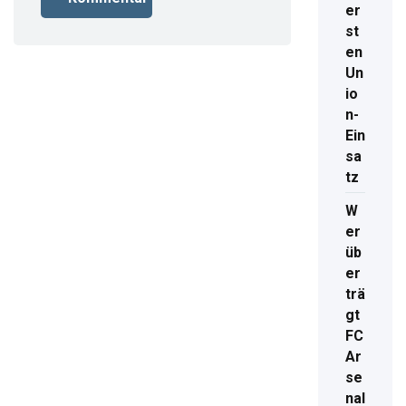
er
st
en
Un
io
n-
Ein
sa
tz
W
er
üb
er
trä
gt
FC
Ar
se
nal