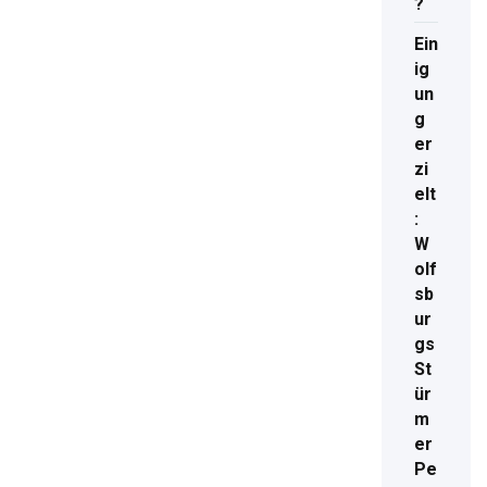
?
Ein
ig
un
g
er
zi
elt
:
W
olf
sb
ur
gs
St
ür
m
er
Pe