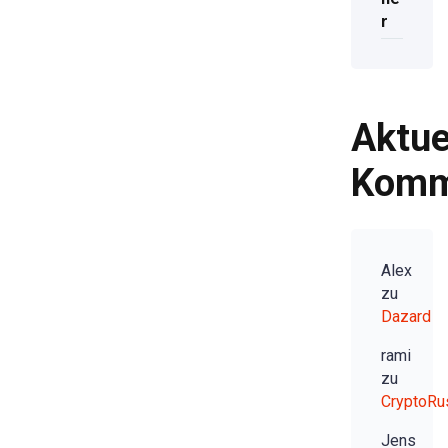
r
Aktue
Komm
Alex
zu
Dazard
rami
zu
CryptoRu
Jens