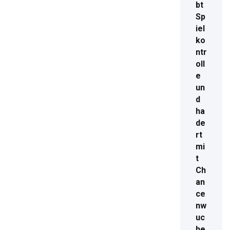
bt
Sp
iel
ko
ntr
oll
e
un
d
ha
de
rt
mi
t
Ch
an
ce
nw
uc
he