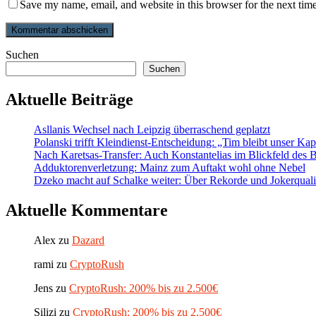
Save my name, email, and website in this browser for the next tim
Suchen
Suchen
Aktuelle Beiträge
Asllanis Wechsel nach Leipzig überraschend geplatzt
Polanski trifft Kleindienst-Entscheidung: „Tim bleibt unser Kap
Nach Karetsas-Transfer: Auch Konstantelias im Blickfeld des
Adduktorenverletzung: Mainz zum Auftakt wohl ohne Nebel
Dzeko macht auf Schalke weiter: Über Rekorde und Jokerquali
Aktuelle Kommentare
Alex
zu
Dazard
rami
zu
CryptoRush
Jens
zu
CryptoRush: 200% bis zu 2.500€
Silizi
zu
CryptoRush: 200% bis zu 2.500€