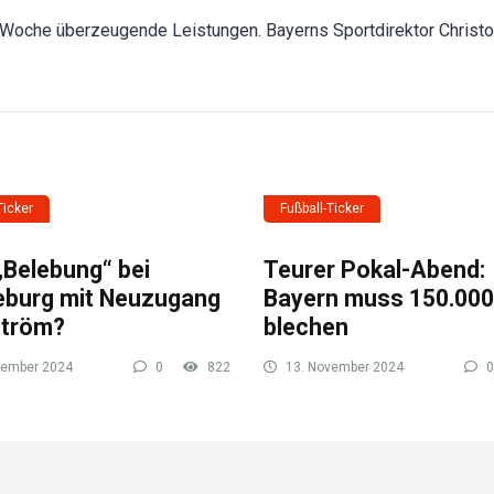
Woche überzeugende Leistungen. Bayerns Sportdirektor Christ
.
Ticker
Fußball-Ticker
„Belebung“ bei
Teurer Pokal-Abend:
burg mit Neuzugang
Bayern muss 150.000
ström?
blechen
vember 2024
0
822
13. November 2024
0