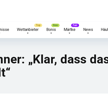
nisse
Wettanbieter
Bonis
Märtke
News
Häuf
ner: „Klar, dass da
lt“