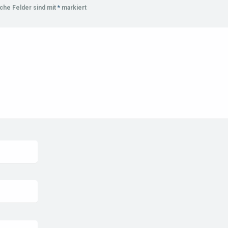
iche Felder sind mit
*
markiert