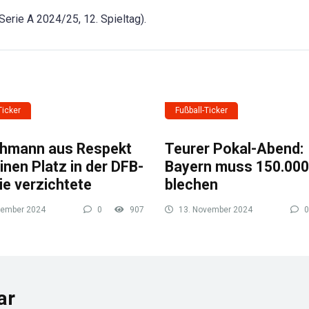
erie A 2024/25, 12. Spieltag).
Ticker
Fußball-Ticker
ehmann aus Respekt
Teurer Pokal-Abend:
inen Platz in der DFB-
Bayern muss 150.000
ie verzichtete
blechen
vember 2024
0
907
13. November 2024
0
ar