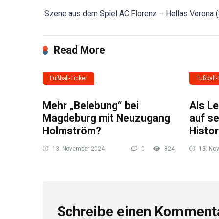
Szene aus dem Spiel AC Florenz – Hellas Verona (S
Read More
Fußball-Ticker
Fußball-
Mehr „Belebung“ bei
Als L
Magdeburg mit Neuzugang
auf se
Holmström?
Histor
13. November 2024
0
824
13. No
Schreibe einen Komment