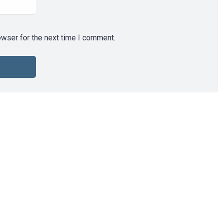
owser for the next time I comment.