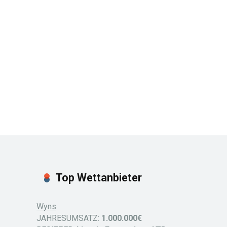
Top Wettanbieter
Wyns
JAHRESUMSATZ:
1.000.000€