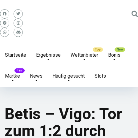
Startseite
Ergebnisse
Wettanbieter
Bonis
Märtke
News
Häufig gesucht
Slots
Betis – Vigo: Tor
zum 1:2 durch