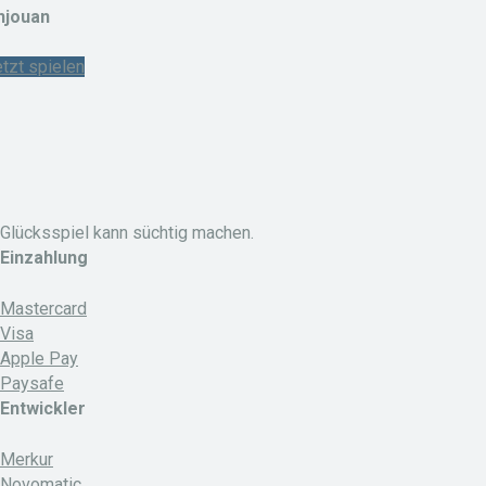
njouan
tzt spielen
Glücksspiel kann süchtig machen.
Einzahlung
Mastercard
Visa
Apple Pay
Paysafe
Entwickler
Merkur
Novomatic