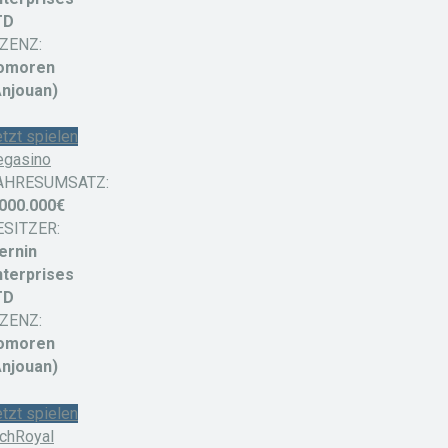
TD
IZENZ:
omoren
Anjouan)
tzt spielen
egasino
AHRESUMSATZ:
.000.000€
ESITZER:
ernin
nterprises
TD
IZENZ:
omoren
Anjouan)
tzt spielen
ichRoyal