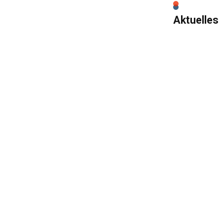
Aktuelles