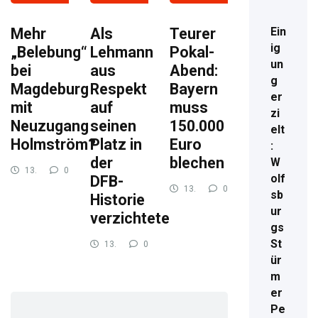
Mehr
Als
Teurer
Ein
ig
„Belebung“
Lehmann
Pokal-
un
bei
aus
Abend:
g
Magdeburg
Respekt
Bayern
er
mit
auf
muss
zi
Neuzugang
seinen
150.000
elt
Holmström?
Platz in
Euro
:
der
blechen
W
13.
0
olf
DFB-
November
824
13.
0
sb
2024
Historie
November
983
ur
2024
verzichtete
gs
St
13.
0
November
907
ür
2024
m
er
Pe