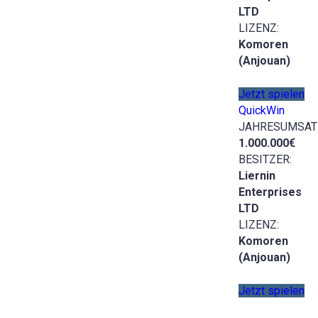
LTD
LIZENZ:
Komoren
(Anjouan)
Jetzt spielen
QuickWin
JAHRESUMSAT
1.000.000€
BESITZER:
Liernin
Enterprises
LTD
LIZENZ:
Komoren
(Anjouan)
Jetzt spielen