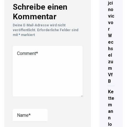
jci
Schreibe einen
no
Kommentar
vic
vo
Deine E-Mail-Adresse wird nicht
r
veröffentlicht.
Erforderliche Felder sind
mit
*
markiert
W
ec
hs
el
zu
m
Vf
B
Ke
tte
m
an
n
lo