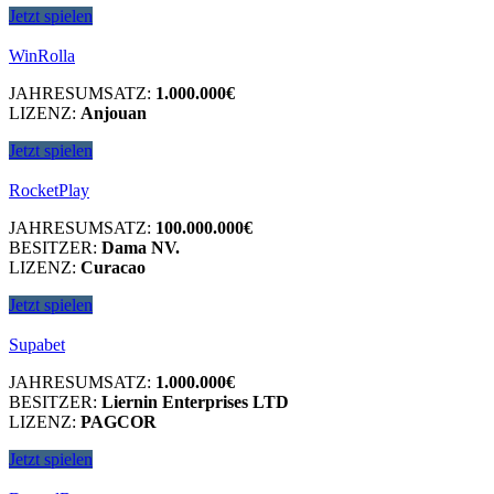
Jetzt spielen
WinRolla
JAHRESUMSATZ:
1.000.000€
LIZENZ:
Anjouan
Jetzt spielen
RocketPlay
JAHRESUMSATZ:
100.000.000€
BESITZER:
Dama NV.
LIZENZ:
Curacao
Jetzt spielen
Supabet
JAHRESUMSATZ:
1.000.000€
BESITZER:
Liernin Enterprises LTD
LIZENZ:
PAGCOR
Jetzt spielen