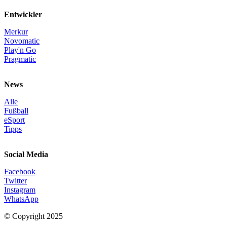
Entwickler
Merkur
Novomatic
Play'n Go
Pragmatic
News
Alle
Fußball
eSport
Tipps
Social Media
Facebook
Twitter
Instagram
WhatsApp
© Copyright 2025