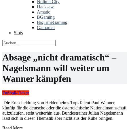
Nolimit City
Hacksaw
Amatic
BGaming
BigTimeGaming
Gamomat
Slots
Absage „nicht dramatisch“ –
Nagelsmann will weiter um
Wanner kämpfen
Fußball-Ticker
Die Entscheidung von Heidenheims Top-Talent Paul Wanner,
künftig für die deutsche oder die österreichische Nationalmannschaft
aufzulaufen, steht weiterhin aus. Bundestrainer Julian Nagelsmann
lässt sich in dieser Thematik aber nicht aus der Ruhe bringen.
Read More