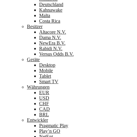
Deutschland
Kahnawake
Malta
Costa Rica
Besitzer
Altacore N.V.
Dama N.V.
NewEra B.V.
Rabidi N.V.
Versus Odds B.V.
Geräte
Desktop
Mobile
Tablet
Smart TV
Währungen
EUR
USD
CHF
CAD
BRL
Entwickler
Pragmatic Play
Play’n GO
NetEnt