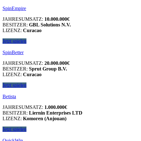
SpinEmpire
JAHRESUMSATZ:
10.000.000€
BESITZER:
GBL Solutions N.V.
LIZENZ:
Curacao
Jetzt spielen
SpinBetter
JAHRESUMSATZ:
20.000.000€
BESITZER:
Sprut Group B.V.
LIZENZ:
Curacao
Jetzt spielen
Betista
JAHRESUMSATZ:
1.000.000€
BESITZER:
Liernin Enterprises LTD
LIZENZ:
Komoren (Anjouan)
Jetzt spielen
QuickWin