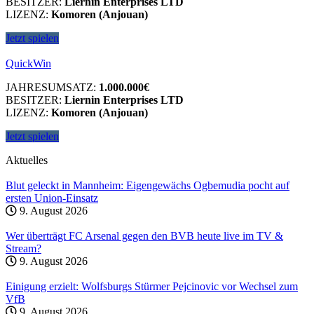
BESITZER:
Liernin Enterprises LTD
LIZENZ:
Komoren (Anjouan)
Jetzt spielen
QuickWin
JAHRESUMSATZ:
1.000.000€
BESITZER:
Liernin Enterprises LTD
LIZENZ:
Komoren (Anjouan)
Jetzt spielen
Aktuelles
Blut geleckt in Mannheim: Eigengewächs Ogbemudia pocht auf
ersten Union-Einsatz
9. August 2026
Wer überträgt FC Arsenal gegen den BVB heute live im TV &
Stream?
9. August 2026
Einigung erzielt: Wolfsburgs Stürmer Pejcinovic vor Wechsel zum
VfB
9. August 2026