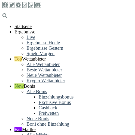
Startseite
Ergebnisse
Live
Ergebnisse Heute
Ergebnisse Gestern
Spiele Morgen
Wettanbieter
Alle Wettanbieter
Beste Wettanbieter
Neue Wettanbieter
Krypto Wettanbieter
Bonis
Alle Bonis
Einzahlungsbonus
Exclusive Bonus
Cashback
Freiwetten
Neue Bonis
Boni ohne Einzahlung
Märtke
Alle Märkte