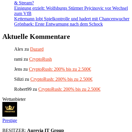
& Stream?
Einigung erzielt: Wolfsburgs Stürmer Pejcinovic vor Wechsel
zum VfB
Kettemann lobt Spielkontrolle und hadert mit Chancenwucher
Grönbaek: Erste Entwarnung nach dem Schock
Aktuelle Kommentare
Alex
zu
Dazard
rami
zu
CryptoRush
Jens
zu
CryptoRush: 200% bis zu 2.500€
Silizi
zu
CryptoRush: 200% bis zu 2.500€
Robert99
zu
CryptoRush: 200% bis zu 2.500€
Wettanbieter
Prestige
BESITZER:
Aurevia IT Group