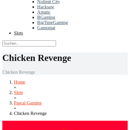
Nolimit City
Hacksaw
Amatic
BGaming
BigTimeGaming
Gamomat
Slots
Chicken Revenge
Chicken Revenge
Home
»
Slots
»
Pascal Gaming
»
Chicken Revenge