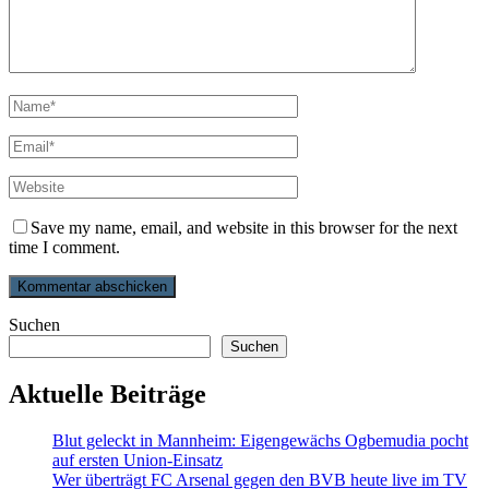
Save my name, email, and website in this browser for the next
time I comment.
Suchen
Suchen
Aktuelle Beiträge
Blut geleckt in Mannheim: Eigengewächs Ogbemudia pocht
auf ersten Union-Einsatz
Wer überträgt FC Arsenal gegen den BVB heute live im TV