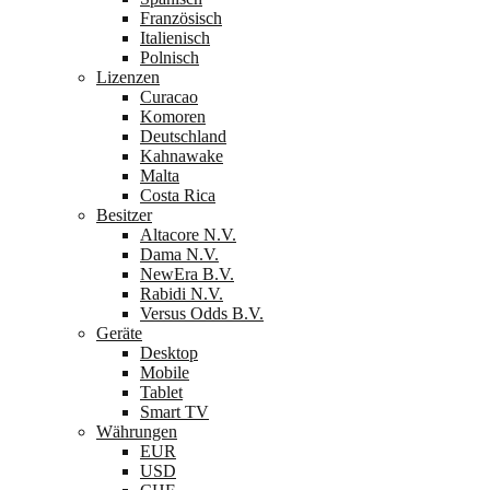
Französisch
Italienisch
Polnisch
Lizenzen
Curacao
Komoren
Deutschland
Kahnawake
Malta
Costa Rica
Besitzer
Altacore N.V.
Dama N.V.
NewEra B.V.
Rabidi N.V.
Versus Odds B.V.
Geräte
Desktop
Mobile
Tablet
Smart TV
Währungen
EUR
USD