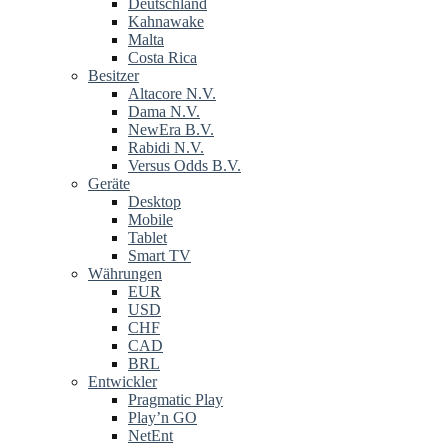
Deutschland
Kahnawake
Malta
Costa Rica
Besitzer
Altacore N.V.
Dama N.V.
NewEra B.V.
Rabidi N.V.
Versus Odds B.V.
Geräte
Desktop
Mobile
Tablet
Smart TV
Währungen
EUR
USD
CHF
CAD
BRL
Entwickler
Pragmatic Play
Play’n GO
NetEnt