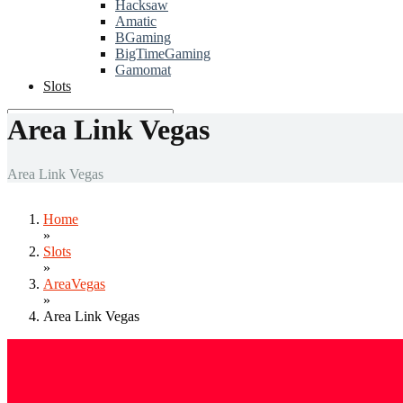
Hacksaw
Amatic
BGaming
BigTimeGaming
Gamomat
Slots
Area Link Vegas
Area Link Vegas
Home
»
Slots
»
AreaVegas
»
Area Link Vegas