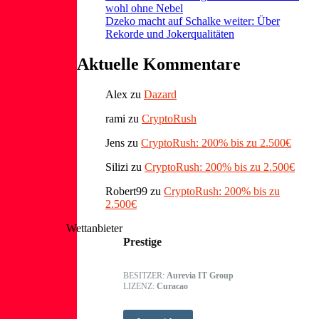
wohl ohne Nebel
Dzeko macht auf Schalke weiter: Über
Rekorde und Jokerqualitäten
Aktuelle Kommentare
Alex
zu
Dazard
rami
zu
CryptoRush
Jens
zu
CryptoRush: 200% bis zu 2.500€
Silizi
zu
CryptoRush: 200% bis zu 2.500€
Robert99
zu
CryptoRush: 200% bis zu
2.500€
Wettanbieter
Prestige
BESITZER:
Aurevia IT Group
LIZENZ:
Curacao