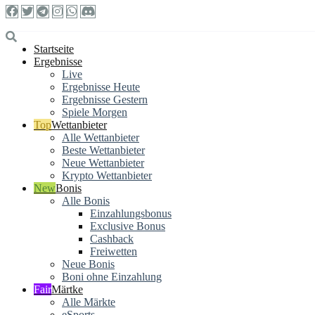
Startseite
Ergebnisse
Live
Ergebnisse Heute
Ergebnisse Gestern
Spiele Morgen
Wettanbieter
Alle Wettanbieter
Beste Wettanbieter
Neue Wettanbieter
Krypto Wettanbieter
Bonis
Alle Bonis
Einzahlungsbonus
Exclusive Bonus
Cashback
Freiwetten
Neue Bonis
Boni ohne Einzahlung
Märtke
Alle Märkte
eSports