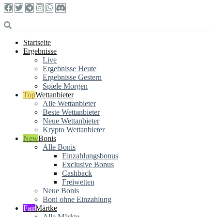
Startseite
Ergebnisse
Live
Ergebnisse Heute
Ergebnisse Gestern
Spiele Morgen
Wettanbieter
Alle Wettanbieter
Beste Wettanbieter
Neue Wettanbieter
Krypto Wettanbieter
Bonis
Alle Bonis
Einzahlungsbonus
Exclusive Bonus
Cashback
Freiwetten
Neue Bonis
Boni ohne Einzahlung
Märtke
Alle Märkte