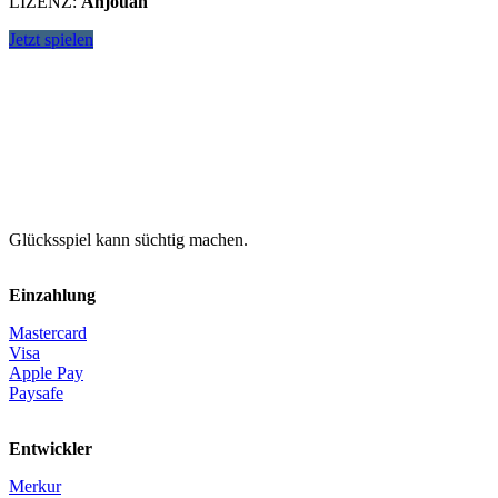
LIZENZ:
Anjouan
Jetzt spielen
Glücksspiel kann süchtig machen.
Einzahlung
Mastercard
Visa
Apple Pay
Paysafe
Entwickler
Merkur