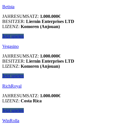
Betista
JAHRESUMSATZ:
1.000.000€
BESITZER:
Liernin Enterprises LTD
LIZENZ:
Komoren (Anjouan)
Jetzt spielen
Vegasino
JAHRESUMSATZ:
1.000.000€
BESITZER:
Liernin Enterprises LTD
LIZENZ:
Komoren (Anjouan)
Jetzt spielen
RichRoyal
JAHRESUMSATZ:
1.000.000€
LIZENZ:
Costa Rica
Jetzt spielen
WinRolla