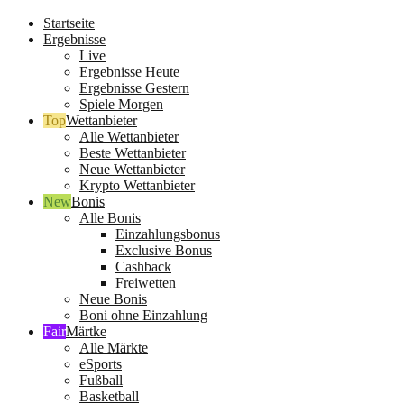
Startseite
Ergebnisse
Live
Ergebnisse Heute
Ergebnisse Gestern
Spiele Morgen
Wettanbieter
Alle Wettanbieter
Beste Wettanbieter
Neue Wettanbieter
Krypto Wettanbieter
Bonis
Alle Bonis
Einzahlungsbonus
Exclusive Bonus
Cashback
Freiwetten
Neue Bonis
Boni ohne Einzahlung
Märtke
Alle Märkte
eSports
Fußball
Basketball