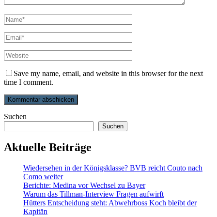
Save my name, email, and website in this browser for the next
time I comment.
Suchen
Suchen
Aktuelle Beiträge
Wiedersehen in der Königsklasse? BVB reicht Couto nach
Como weiter
Berichte: Medina vor Wechsel zu Bayer
Warum das Tillman-Interview Fragen aufwirft
Hütters Entscheidung steht: Abwehrboss Koch bleibt der
Kapitän