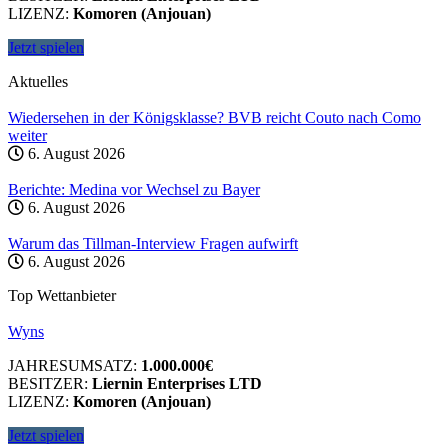
LIZENZ:
Komoren (Anjouan)
Jetzt spielen
Aktuelles
Wiedersehen in der Königsklasse? BVB reicht Couto nach Como
weiter
6. August 2026
Berichte: Medina vor Wechsel zu Bayer
6. August 2026
Warum das Tillman-Interview Fragen aufwirft
6. August 2026
Top Wettanbieter
Wyns
JAHRESUMSATZ:
1.000.000€
BESITZER:
Liernin Enterprises LTD
LIZENZ:
Komoren (Anjouan)
Jetzt spielen