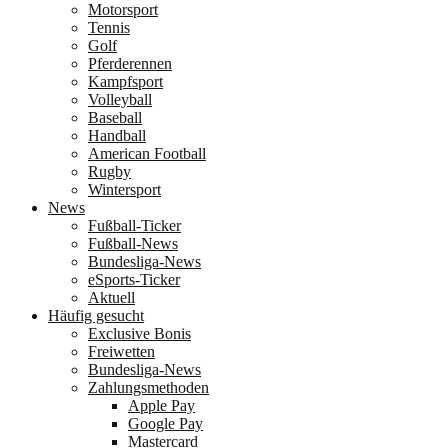
Motorsport
Tennis
Golf
Pferderennen
Kampfsport
Volleyball
Baseball
Handball
American Football
Rugby
Wintersport
News
Fußball-Ticker
Fußball-News
Bundesliga-News
eSports-Ticker
Aktuell
Häufig gesucht
Exclusive Bonis
Freiwetten
Bundesliga-News
Zahlungsmethoden
Apple Pay
Google Pay
Mastercard