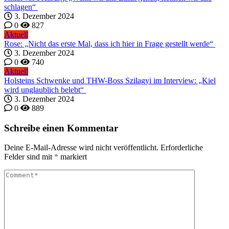
schlagen“
3. Dezember 2024
0
827
Aktuell
Rose: „Nicht das erste Mal, dass ich hier in Frage gestellt werde“
3. Dezember 2024
0
740
Aktuell
Holsteins Schwenke und THW-Boss Szilagyi im Interview: „Kiel
wird unglaublich belebt“
3. Dezember 2024
0
889
Schreibe einen Kommentar
Deine E-Mail-Adresse wird nicht veröffentlicht.
Erforderliche
Felder sind mit
*
markiert