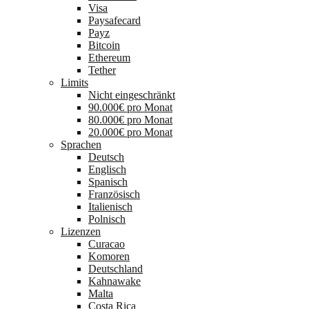
Visa
Paysafecard
Payz
Bitcoin
Ethereum
Tether
Limits
Nicht eingeschränkt
90.000€ pro Monat
80.000€ pro Monat
20.000€ pro Monat
Sprachen
Deutsch
Englisch
Spanisch
Französisch
Italienisch
Polnisch
Lizenzen
Curacao
Komoren
Deutschland
Kahnawake
Malta
Costa Rica