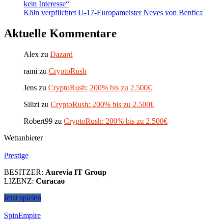
kein Interesse“
Köln verpflichtet U-17-Europameister Neves von Benfica
Aktuelle Kommentare
Alex
zu
Dazard
rami
zu
CryptoRush
Jens
zu
CryptoRush: 200% bis zu 2.500€
Silizi
zu
CryptoRush: 200% bis zu 2.500€
Robert99
zu
CryptoRush: 200% bis zu 2.500€
Wettanbieter
Prestige
BESITZER:
Aurevia IT Group
LIZENZ:
Curacao
Jetzt spielen
SpinEmpire