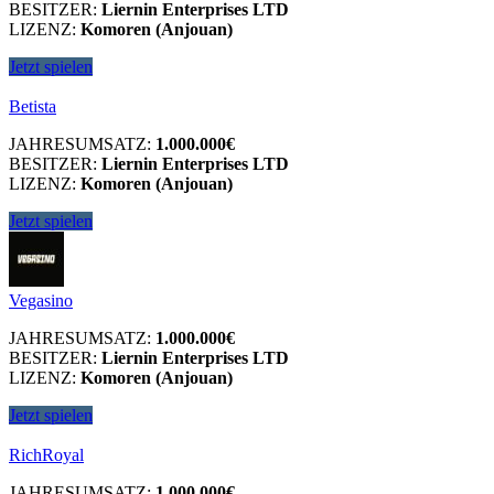
BESITZER:
Liernin Enterprises LTD
LIZENZ:
Komoren (Anjouan)
Jetzt spielen
Betista
JAHRESUMSATZ:
1.000.000€
BESITZER:
Liernin Enterprises LTD
LIZENZ:
Komoren (Anjouan)
Jetzt spielen
Vegasino
JAHRESUMSATZ:
1.000.000€
BESITZER:
Liernin Enterprises LTD
LIZENZ:
Komoren (Anjouan)
Jetzt spielen
RichRoyal
JAHRESUMSATZ:
1.000.000€