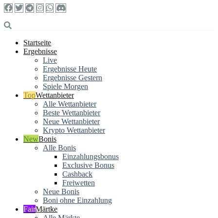
Startseite
Ergebnisse
Live
Ergebnisse Heute
Ergebnisse Gestern
Spiele Morgen
Wettanbieter
Alle Wettanbieter
Beste Wettanbieter
Neue Wettanbieter
Krypto Wettanbieter
Bonis
Alle Bonis
Einzahlungsbonus
Exclusive Bonus
Cashback
Freiwetten
Neue Bonis
Boni ohne Einzahlung
Märtke
Alle Märkte