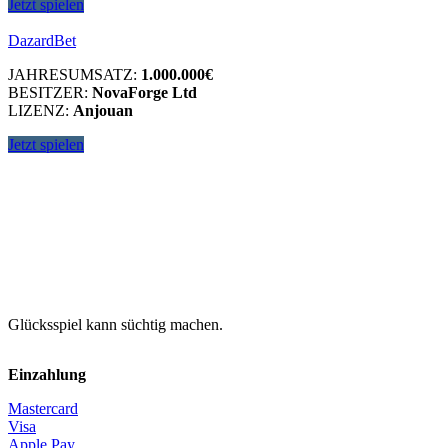
Jetzt spielen
DazardBet
JAHRESUMSATZ:
1.000.000€
BESITZER:
NovaForge Ltd
LIZENZ:
Anjouan
Jetzt spielen
Glücksspiel kann süchtig machen.
Einzahlung
Mastercard
Visa
Apple Pay