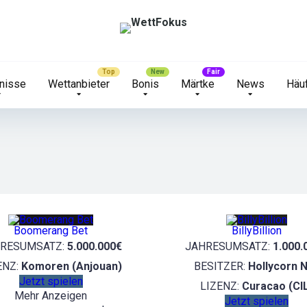
nisse
Wettanbieter
Bonis
Märtke
News
Häuf
Boomerang Bet
BillyBillion
RESUMSATZ:
5.000.000€
JAHRESUMSATZ:
1.000.
ENZ:
Komoren (Anjouan)
BESITZER:
Hollycorn N
Jetzt spielen
LIZENZ:
Curacao (CI
Mehr Anzeigen
Jetzt spielen