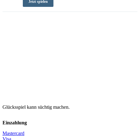
Jetzt spielen
Glücksspiel kann süchtig machen.
Einzahlung
Mastercard
Visa