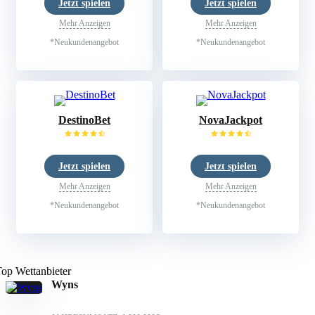
Jetzt spielen
Jetzt spielen
Mehr Anzeigen
Mehr Anzeigen
*Neukundenangebot
*Neukundenangebot
DestinoBet
NovaJackpot
Jetzt spielen
Jetzt spielen
Mehr Anzeigen
Mehr Anzeigen
*Neukundenangebot
*Neukundenangebot
op Wettanbieter
Wyns