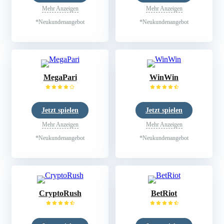
Mehr Anzeigen
Mehr Anzeigen
*Neukundenangebot
*Neukundenangebot
MegaPari
WinWin
Jetzt spielen
Jetzt spielen
Mehr Anzeigen
Mehr Anzeigen
*Neukundenangebot
*Neukundenangebot
CryptoRush
BetRiot