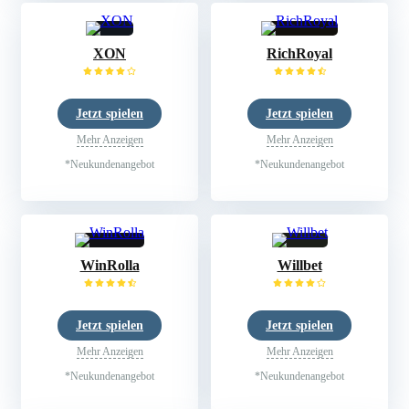
XON
RichRoyal
Jetzt spielen
Jetzt spielen
Mehr Anzeigen
Mehr Anzeigen
*Neukundenangebot
*Neukundenangebot
WinRolla
Willbet
Jetzt spielen
Jetzt spielen
Mehr Anzeigen
Mehr Anzeigen
*Neukundenangebot
*Neukundenangebot