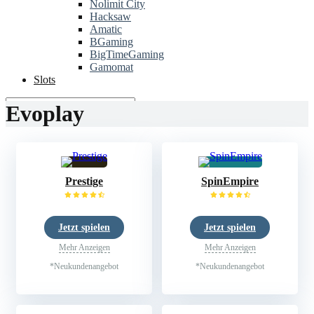
Nolimit City
Hacksaw
Amatic
BGaming
BigTimeGaming
Gamomat
Slots
Evoplay
Prestige
SpinEmpire
Jetzt spielen
Jetzt spielen
Mehr Anzeigen
Mehr Anzeigen
*Neukundenangebot
*Neukundenangebot