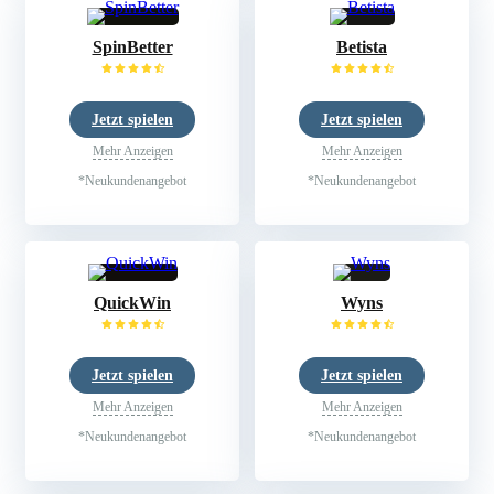
SpinBetter
Betista
Jetzt spielen
Jetzt spielen
Mehr Anzeigen
Mehr Anzeigen
*Neukundenangebot
*Neukundenangebot
QuickWin
Wyns
Jetzt spielen
Jetzt spielen
Mehr Anzeigen
Mehr Anzeigen
*Neukundenangebot
*Neukundenangebot