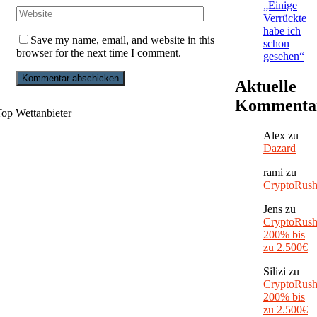
„Einige
Verrückte
habe ich
Save my name, email, and website in this
schon
browser for the next time I comment.
gesehen“
Aktuelle
Kommenta
op Wettanbieter
Alex
zu
Dazard
rami
zu
CryptoRus
Jens
zu
CryptoRush
200% bis
zu 2.500€
Silizi
zu
CryptoRush
200% bis
zu 2.500€