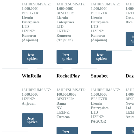
JAHRESUMSATZ:
JAHRESUMSATZ:
JAHRESUMSATZ:
JAH
1.000.000€
1.000.000€
1.000.000€
1.000
BESITZER:
BESITZER:
BESITZER:
LIZE
Liernin
Liernin
Liernin
Cost
Enterprises
Enterprises
Enterprises
Rica
LTD
LTD
LTD
LIZENZ:
LIZENZ:
LIZENZ:
Komoren
Komoren
Komoren
Je
(Anjouan)
(Anjouan)
(Anjouan)
sp
Jetzt
Jetzt
Jetzt
spielen
spielen
spielen
WinRolla
RocketPlay
Supabet
Daz
JAHRESUMSATZ:
JAHRESUMSATZ:
JAHRESUMSATZ:
JAH
1.000.000€
100.000.000€
1.000.000€
1.000
LIZENZ:
BESITZER:
BESITZER:
BESI
Anjouan
Dama
Liernin
Nova
NV.
Enterprises
Ltd
LIZENZ:
LTD
LIZE
Curacao
LIZENZ:
Anjo
Jetzt
PAGCOR
spielen
Jetzt
Je