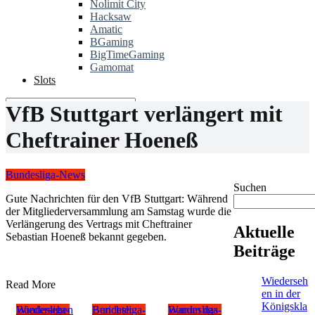
Nolimit City
Hacksaw
Amatic
BGaming
BigTimeGaming
Gamomat
Slots
VfB Stuttgart verlängert mit
Cheftrainer Hoeneß
Bundesliga-News
Suchen
Gute Nachrichten für den VfB Stuttgart: Während
der Mitgliederversammlung am Samstag wurde die
Verlängerung des Vertrags mit Cheftrainer
Aktuelle
Sebastian Hoeneß bekannt gegeben.
Beiträge
Wiederseh
Read More
en in der
Königskla
Bundesliga-
Wiedersehen
Bundesliga-
Berichte:
Bundesliga-
Warum das