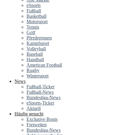
eSports
Fußball
Basketball
Motorsport
Tennis
Golf
Pferderennen
Kampfsport
Volleyball
Baseball
Handball
American Football
Rugby
Wintersport
News
Fußball-Ticker
Fußball-News
Bundesliga-News
eSports-Ticker
Aktuell
Häufig gesucht
Exclusive Bonis
Freiwetten
Bundesliga-News