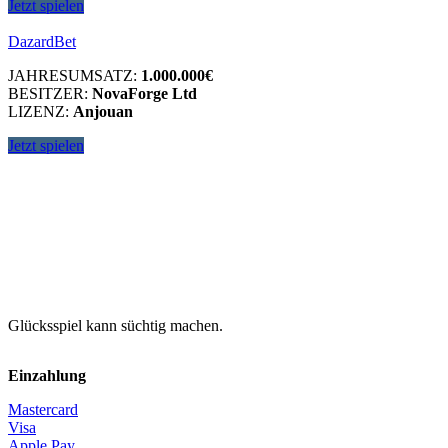
Jetzt spielen
DazardBet
JAHRESUMSATZ:
1.000.000€
BESITZER:
NovaForge Ltd
LIZENZ:
Anjouan
Jetzt spielen
Glücksspiel kann süchtig machen.
Einzahlung
Mastercard
Visa
Apple Pay