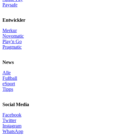
Paysafe
Entwickler
Merkur
Novomatic
Play'n Go
Pragmatic
News
Alle
Fußball
eSport
Tipps
Social Media
Facebook
Twitter
Instagram
WhatsApp