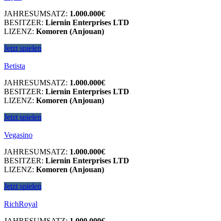
JAHRESUMSATZ:
1.000.000€
BESITZER:
Liernin Enterprises LTD
LIZENZ:
Komoren (Anjouan)
Jetzt spielen
Betista
JAHRESUMSATZ:
1.000.000€
BESITZER:
Liernin Enterprises LTD
LIZENZ:
Komoren (Anjouan)
Jetzt spielen
Vegasino
JAHRESUMSATZ:
1.000.000€
BESITZER:
Liernin Enterprises LTD
LIZENZ:
Komoren (Anjouan)
Jetzt spielen
RichRoyal
JAHRESUMSATZ:
1.000.000€