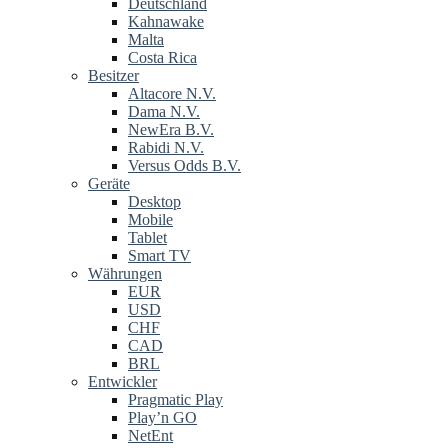
Deutschland
Kahnawake
Malta
Costa Rica
Besitzer
Altacore N.V.
Dama N.V.
NewEra B.V.
Rabidi N.V.
Versus Odds B.V.
Geräte
Desktop
Mobile
Tablet
Smart TV
Währungen
EUR
USD
CHF
CAD
BRL
Entwickler
Pragmatic Play
Play’n GO
NetEnt