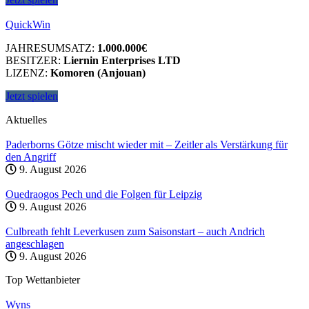
QuickWin
JAHRESUMSATZ:
1.000.000€
BESITZER:
Liernin Enterprises LTD
LIZENZ:
Komoren (Anjouan)
Jetzt spielen
Aktuelles
Paderborns Götze mischt wieder mit – Zeitler als Verstärkung für
den Angriff
9. August 2026
Ouedraogos Pech und die Folgen für Leipzig
9. August 2026
Culbreath fehlt Leverkusen zum Saisonstart – auch Andrich
angeschlagen
9. August 2026
Top Wettanbieter
Wyns