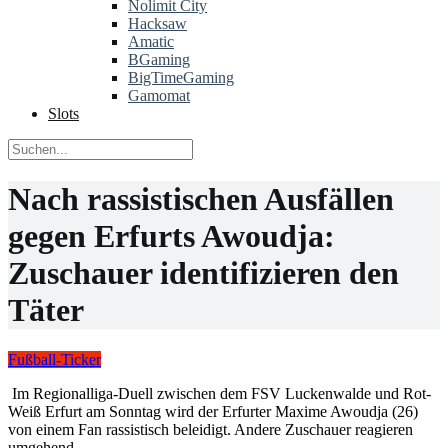
Nolimit City
Hacksaw
Amatic
BGaming
BigTimeGaming
Gamomat
Slots
Nach rassistischen Ausfällen
gegen Erfurts Awoudja:
Zuschauer identifizieren den
Täter
Fußball-Ticker
Im Regionalliga-Duell zwischen dem FSV Luckenwalde und Rot-
Weiß Erfurt am Sonntag wird der Erfurter Maxime Awoudja (26)
von einem Fan rassistisch beleidigt. Andere Zuschauer reagieren
umgehend.