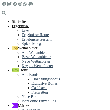
Startseite
Ergebnisse
Live
Ergebnisse Heute
Ergebnisse Gestern
Spiele Morgen
Wettanbieter
Alle Wettanbieter
Beste Wettanbieter
Neue Wettanbieter
Krypto Wettanbieter
Bonis
Alle Bonis
Einzahlungsbonus
Exclusive Bonus
Cashback
Freiwetten
Neue Bonis
Boni ohne Einzahlung
Märtke
Alle Märkte