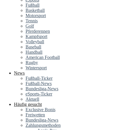
Fußball
Basketball
Motorsport
Tennis
Golf
Pferderennen
Kampfsport
Volleyball
Baseball
Handball
American Football
Rugby
Wintersport
News
Fußball-Ticker
Fußball-News
Bundesliga-News
eSports-Ticker
Aktuell
Häufig gesucht
Exclusive Bonis
Freiwetten
Bundesliga-News
Zahlungsmethoden