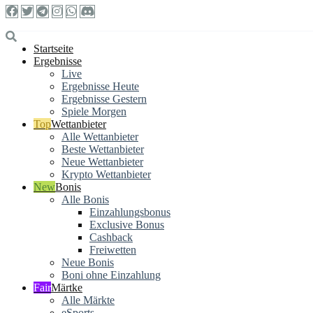
Startseite
Ergebnisse
Live
Ergebnisse Heute
Ergebnisse Gestern
Spiele Morgen
Wettanbieter
Alle Wettanbieter
Beste Wettanbieter
Neue Wettanbieter
Krypto Wettanbieter
Bonis
Alle Bonis
Einzahlungsbonus
Exclusive Bonus
Cashback
Freiwetten
Neue Bonis
Boni ohne Einzahlung
Märtke
Alle Märkte
eSports