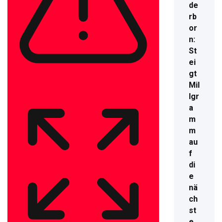
de
rb
or
n:
St
ei
gt
Mil
lgr
a
m
m
au
f
di
e
nä
ch
st
e