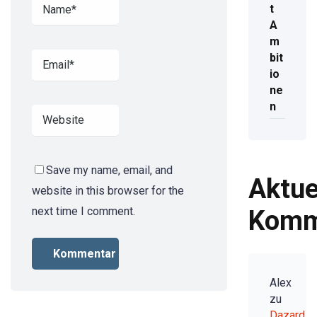
t
A
m
bit
io
ne
n
Save my name, email, and
Aktue
website in this browser for the
next time I comment.
Komm
Alex
zu
Dazard