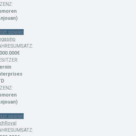
IZENZ:
omoren
Anjouan)
tzt spielen
egasino
AHRESUMSATZ:
.000.000€
ESITZER:
ernin
nterprises
TD
IZENZ:
omoren
Anjouan)
tzt spielen
ichRoyal
AHRESUMSATZ: