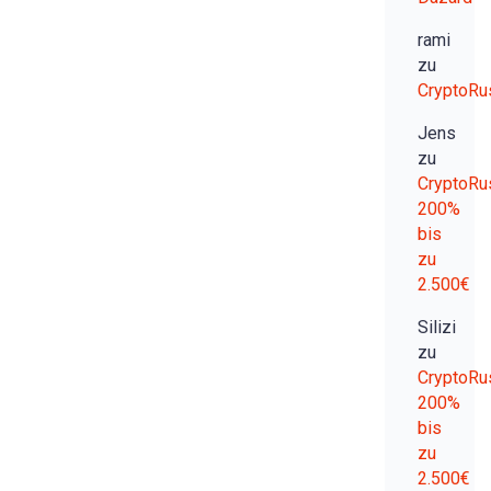
rami
zu
CryptoRu
Jens
zu
CryptoRu
200%
bis
zu
2.500€
Silizi
zu
CryptoRu
200%
bis
zu
2.500€