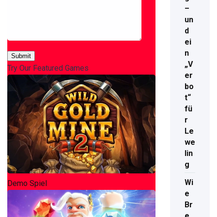
–
un
d
ei
n
Submit
„V
Try Our Featured Games
er
bo
t“
fü
r
Le
we
lin
g
Wi
Demo Spiel
e
Br
e