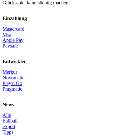
Glücksspiel kann süchtig machen.
Einzahlung
Mastercard
Visa
Apple Pay
Paysafe
Entwickler
Merkur
Novomatic
Play'n Go
Pragmatic
News
Alle
Fußball
eSport
Tipps