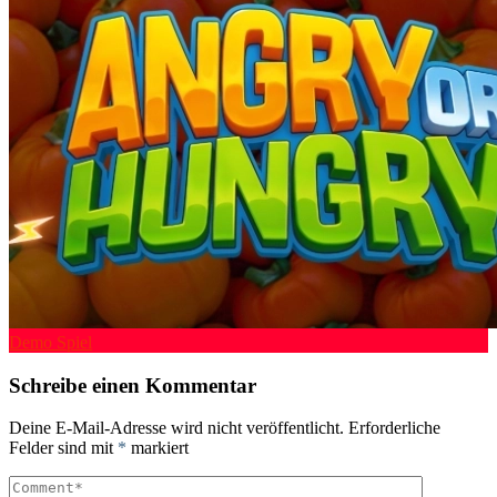
Demo Spiel
Schreibe einen Kommentar
Deine E-Mail-Adresse wird nicht veröffentlicht.
Erforderliche
Felder sind mit
*
markiert