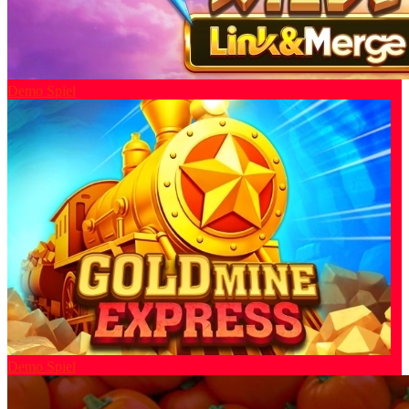
Demo Spiel
Demo Spiel