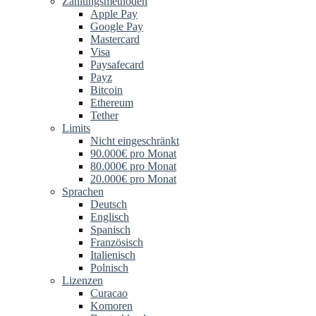
Zahlungsmethoden
Apple Pay
Google Pay
Mastercard
Visa
Paysafecard
Payz
Bitcoin
Ethereum
Tether
Limits
Nicht eingeschränkt
90.000€ pro Monat
80.000€ pro Monat
20.000€ pro Monat
Sprachen
Deutsch
Englisch
Spanisch
Französisch
Italienisch
Polnisch
Lizenzen
Curacao
Komoren