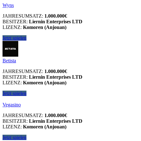
Wyns
JAHRESUMSATZ:
1.000.000€
BESITZER:
Liernin Enterprises LTD
LIZENZ:
Komoren (Anjouan)
Jetzt spielen
Betista
JAHRESUMSATZ:
1.000.000€
BESITZER:
Liernin Enterprises LTD
LIZENZ:
Komoren (Anjouan)
Jetzt spielen
Vegasino
JAHRESUMSATZ:
1.000.000€
BESITZER:
Liernin Enterprises LTD
LIZENZ:
Komoren (Anjouan)
Jetzt spielen