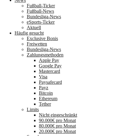
News
Fußball-Ticker
Fußball-News
Bundesliga-News
eSports-Ticker
Aktuell
Häufig gesucht
Exclusive Bonis
Freiwetten
Bundesliga-News
Zahlungsmethoden
Apple Pay
Google Pay
Mastercard
Visa
Paysafecard
Payz
Bitcoin
Ethereum
Tether
Limits
Nicht eingeschränkt
90.000€ pro Monat
80.000€ pro Monat
20.000€ pro Monat