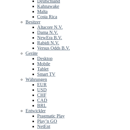
Deutschland
Kahnawake
Malta
Costa Rica
Besitzer
Altacore N.V.
Dama N.V.
NewEra B.V.
Rabidi N.V.
Versus Odds B.V.
Geräte
Desktop
Mobile
Tablet
Smart TV
Währungen
EUR
USD
CHF
CAD
BRL
Entwickler
Pragmatic Play
Play’n GO
NetEnt