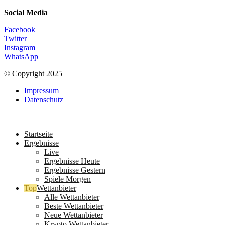
Social Media
Facebook
Twitter
Instagram
WhatsApp
© Copyright 2025
Impressum
Datenschutz
Startseite
Ergebnisse
Live
Ergebnisse Heute
Ergebnisse Gestern
Spiele Morgen
Wettanbieter
Alle Wettanbieter
Beste Wettanbieter
Neue Wettanbieter
Krypto Wettanbieter