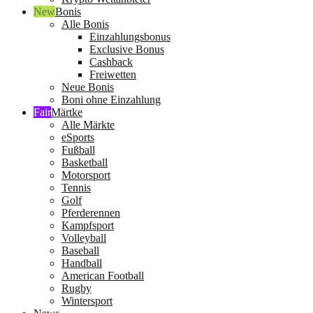
Bonis
Alle Bonis
Einzahlungsbonus
Exclusive Bonus
Cashback
Freiwetten
Neue Bonis
Boni ohne Einzahlung
Märtke
Alle Märkte
eSports
Fußball
Basketball
Motorsport
Tennis
Golf
Pferderennen
Kampfsport
Volleyball
Baseball
Handball
American Football
Rugby
Wintersport