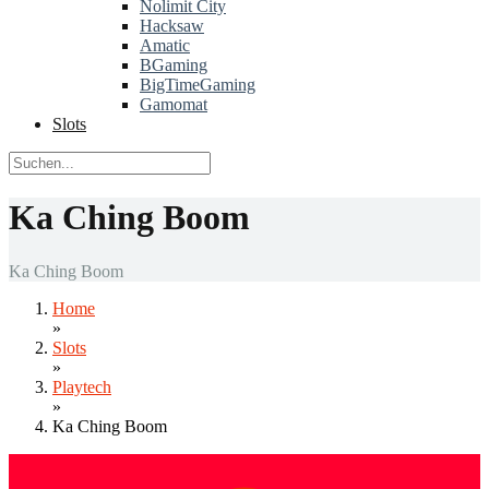
Nolimit City
Hacksaw
Amatic
BGaming
BigTimeGaming
Gamomat
Slots
Ka Ching Boom
Ka Ching Boom
Home
»
Slots
»
Playtech
»
Ka Ching Boom