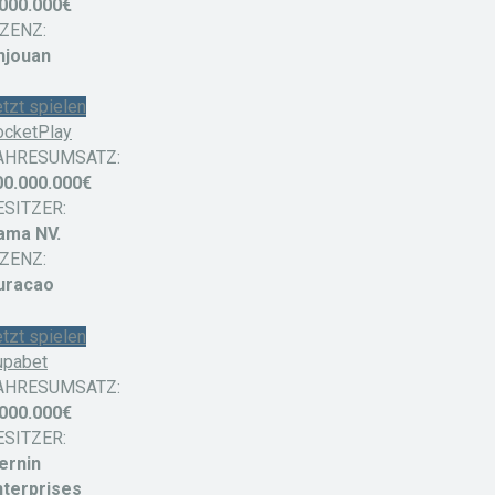
.000.000€
IZENZ:
njouan
tzt spielen
ocketPlay
AHRESUMSATZ:
00.000.000€
ESITZER:
ama NV.
IZENZ:
uracao
tzt spielen
upabet
AHRESUMSATZ:
.000.000€
ESITZER:
ernin
nterprises