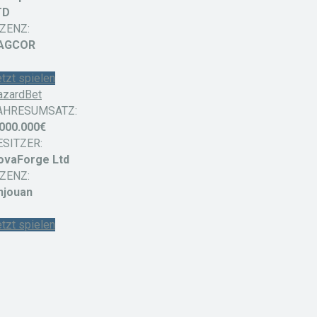
TD
IZENZ:
AGCOR
tzt spielen
azardBet
AHRESUMSATZ:
.000.000€
ESITZER:
ovaForge Ltd
IZENZ:
njouan
tzt spielen