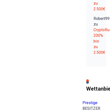
zu
2.500€
Robert99
zu
CryptoRu
200%
bis
zu
2.500€
Wettanbie
Prestige
BESITZER: