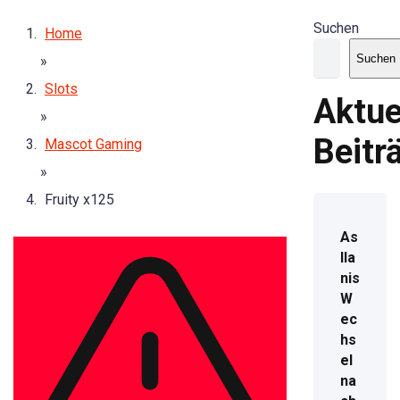
Suchen
Home
Suchen
»
Slots
Aktue
»
Beitr
Mascot Gaming
»
Fruity x125
As
lla
nis
W
ec
hs
el
na