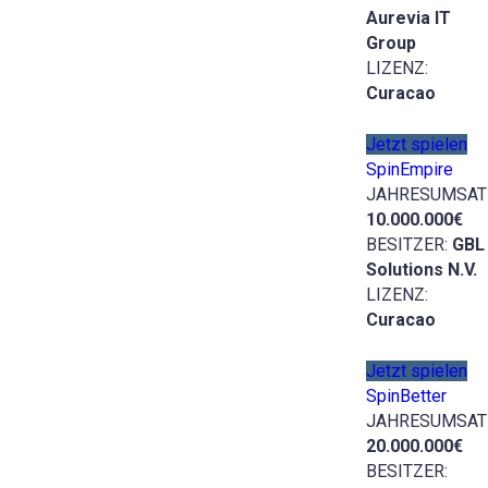
Aurevia IT
Group
LIZENZ:
Curacao
Jetzt spielen
SpinEmpire
JAHRESUMSAT
10.000.000€
BESITZER:
GBL
Solutions N.V.
LIZENZ:
Curacao
Jetzt spielen
SpinBetter
JAHRESUMSAT
20.000.000€
BESITZER: