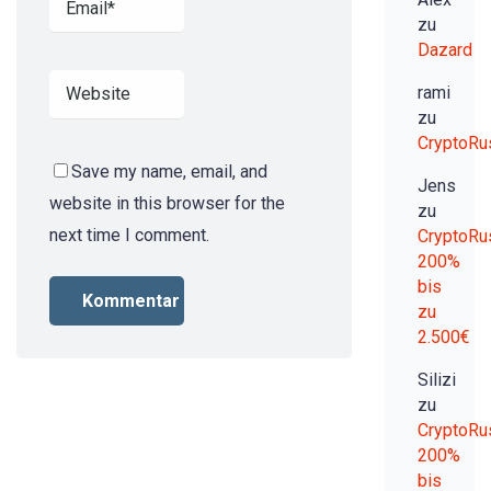
zu
Dazard
rami
zu
CryptoRu
Save my name, email, and
Jens
website in this browser for the
zu
next time I comment.
CryptoRu
200%
bis
zu
2.500€
Silizi
zu
CryptoRu
200%
bis