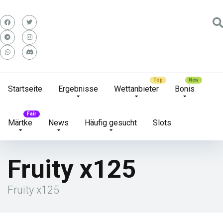
Startseite
Ergebnisse
Wettanbieter
Bonis
Märtke
News
Häufig gesucht
Slots
Fruity x125
Fruity x125