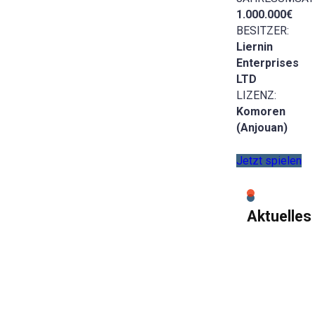
1.000.000€
BESITZER:
Liernin
Enterprises
LTD
LIZENZ:
Komoren
(Anjouan)
Jetzt spielen
Aktuelles