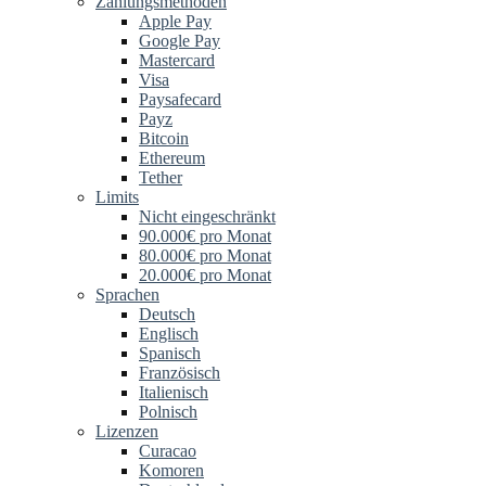
Zahlungsmethoden
Apple Pay
Google Pay
Mastercard
Visa
Paysafecard
Payz
Bitcoin
Ethereum
Tether
Limits
Nicht eingeschränkt
90.000€ pro Monat
80.000€ pro Monat
20.000€ pro Monat
Sprachen
Deutsch
Englisch
Spanisch
Französisch
Italienisch
Polnisch
Lizenzen
Curacao
Komoren