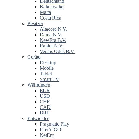
Deutschland
Kahnawake
Malta
Costa Rica
Besitzer
Altacore N.V.
Dama N.V.
NewEra B.V.
Rabidi N.V.
Versus Odds B.V.
Geräte
Desktop
Mobile
Tablet
Smart TV
Währungen
EUR
USD
CHF
CAD
BRL
Entwickler
Pragmatic Play
Play’n GO
NetEnt