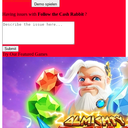
Demo spielen
Having issues with
Follow the Cash Rabbit
?
Submit
Try Our Featured Games