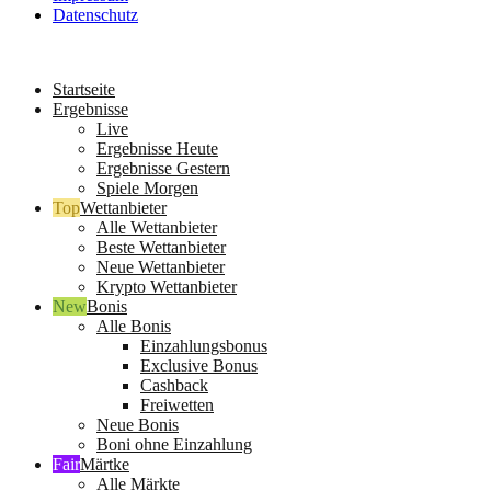
Datenschutz
Startseite
Ergebnisse
Live
Ergebnisse Heute
Ergebnisse Gestern
Spiele Morgen
Wettanbieter
Alle Wettanbieter
Beste Wettanbieter
Neue Wettanbieter
Krypto Wettanbieter
Bonis
Alle Bonis
Einzahlungsbonus
Exclusive Bonus
Cashback
Freiwetten
Neue Bonis
Boni ohne Einzahlung
Märtke
Alle Märkte