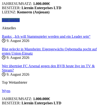
JAHRESUMSATZ:
1.000.000€
BESITZER:
Liernin Enterprises LTD
LIZENZ:
Komoren (Anjouan)
Jetzt spielen
Aktuelles
Banks: „Ich will Stammspieler werden und ein Leader sein“
9. August 2026
Blut geleckt in Mannheim: Eigengewächs Ogbemudia pocht auf
ersten Union-Einsatz
9. August 2026
Wer überträgt FC Arsenal gegen den BVB heute live im TV &
Stream?
9. August 2026
Top Wettanbieter
Wyns
JAHRESUMSATZ:
1.000.000€
BESITZER:
Liernin Enterprises LTD