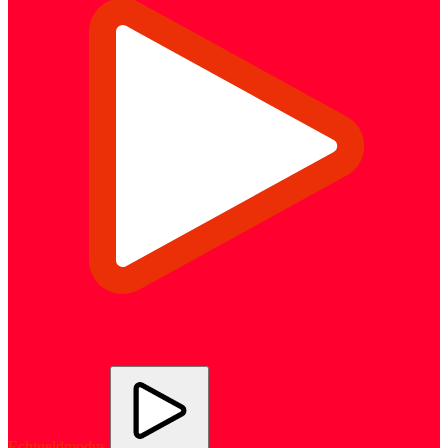
Echtgeldmodus