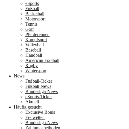
eSports
Fußball
Basketball
Motorsport
Tennis
Golf
Pferderennen
Kampfsport
Volleyball
Baseball
Handball
American Football
Rugby
Wintersport
News
Fußball-Ticker
Fußball-News
Bundesliga-News
eSports-Ticker
Aktuell
Häufig gesucht
Exclusive Bonis
Freiwetten
Bundesliga-News
Zahlungsmethoden