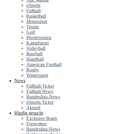
eSports
Fußball
Basketball
Motorsport
Tennis
Golf
Pferderennen
Kampfsport
Volleyball
Baseball
Handball
American Football
Rugby
Wintersport
News
Fußball-Ticker
Fußball-News
Bundesliga-News
eSports-Ticker
Aktuell
Häufig gesucht
Exclusive Bonis
Freiwetten
Bundesliga-News