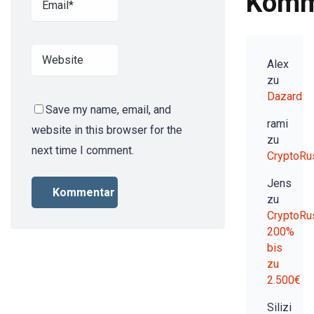
Komm
Alex
zu
Dazard
Save my name, email, and
rami
website in this browser for the
zu
next time I comment.
CryptoRu
Jens
zu
CryptoRu
200%
bis
zu
2.500€
Silizi