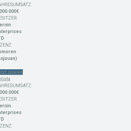
AHRESUMSATZ:
.000.000€
ESITZER:
ernin
nterprises
TD
IZENZ:
omoren
Anjouan)
tzt spielen
tista
AHRESUMSATZ:
.000.000€
ESITZER:
ernin
nterprises
TD
IZENZ: