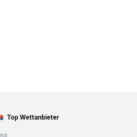
Top Wettanbieter
yns