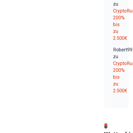
zu
CryptoRu
200%
bis
zu
2.500€
Robert99
zu
CryptoRu
200%
bis
zu
2.500€