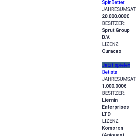
SpinBetter
JAHRESUMSAT
20.000.000€
BESITZER:
Sprut Group
B.V.
LIZENZ:
Curacao
Jetzt spielen
Betista
JAHRESUMSAT
1.000.000€
BESITZER:
Liernin
Enterprises
LTD
LIZENZ:
Komoren
(Anjouan)