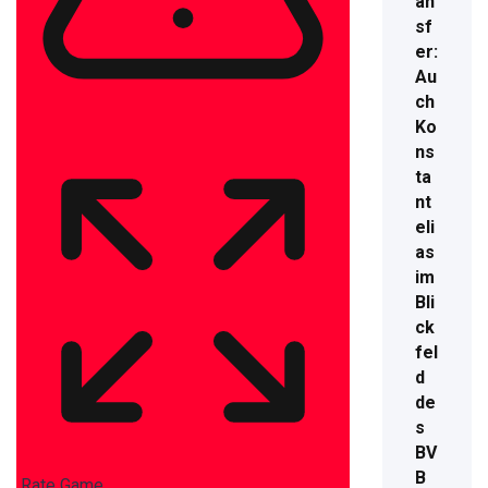
an
sf
er:
Au
ch
Ko
ns
ta
nt
eli
as
im
Bli
ck
fel
d
de
s
BV
B
Rate Game