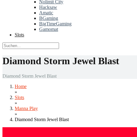
Nolimit City
Hacksaw
Amatic
BGaming
BigTimeGaming
Gamomat
Slots
Diamond Storm Jewel Blast
Diamond Storm Jewel Blast
Home
»
Slots
»
Manna Play
»
Diamond Storm Jewel Blast