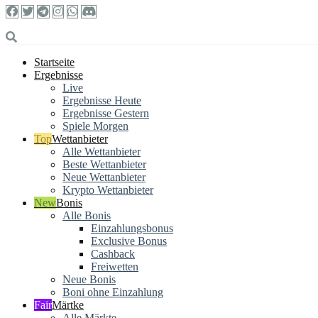
Startseite
Ergebnisse
Live
Ergebnisse Heute
Ergebnisse Gestern
Spiele Morgen
Wettanbieter
Alle Wettanbieter
Beste Wettanbieter
Neue Wettanbieter
Krypto Wettanbieter
Bonis
Alle Bonis
Einzahlungsbonus
Exclusive Bonus
Cashback
Freiwetten
Neue Bonis
Boni ohne Einzahlung
Märtke
Alle Märkte