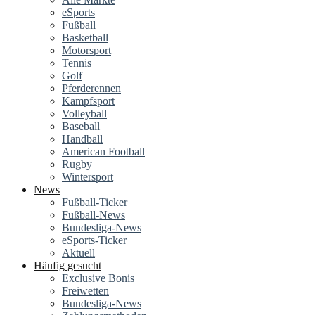
eSports
Fußball
Basketball
Motorsport
Tennis
Golf
Pferderennen
Kampfsport
Volleyball
Baseball
Handball
American Football
Rugby
Wintersport
News
Fußball-Ticker
Fußball-News
Bundesliga-News
eSports-Ticker
Aktuell
Häufig gesucht
Exclusive Bonis
Freiwetten
Bundesliga-News