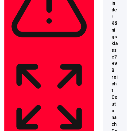
in
de
r
Kö
ni
gs
kla
ss
e?
BV
B
rei
ch
t
Co
ut
o
na
ch
Co