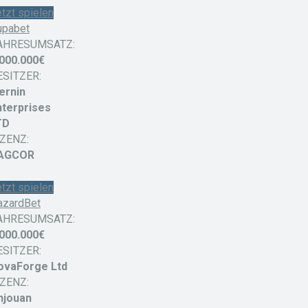
tzt spielen
upabet
AHRESUMSATZ:
.000.000€
ESITZER:
ernin
nterprises
TD
IZENZ:
AGCOR
tzt spielen
azardBet
AHRESUMSATZ:
.000.000€
ESITZER:
ovaForge Ltd
IZENZ:
njouan