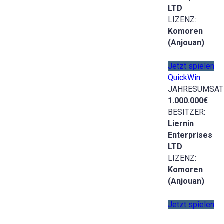
LTD
LIZENZ:
Komoren
(Anjouan)
Jetzt spielen
QuickWin
JAHRESUMSAT
1.000.000€
BESITZER:
Liernin
Enterprises
LTD
LIZENZ:
Komoren
(Anjouan)
Jetzt spielen