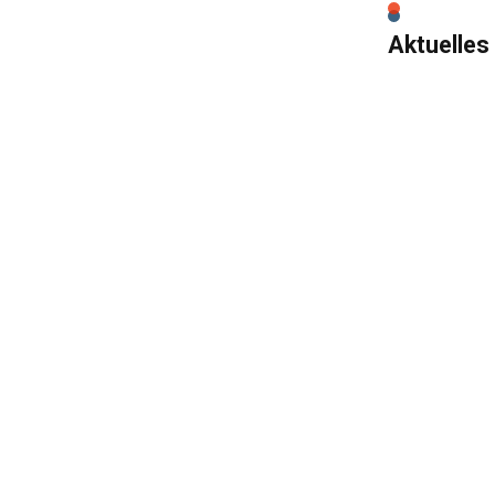
Aktuelles