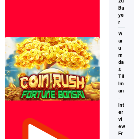
zu
Ba
ye
r
W
ar
u
m
da
s
Til
lm
an
-
Int
er
vi
ew
Fr