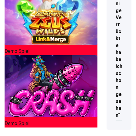
ni
ge
Ve
rr
üc
kt
e
Demo Spiel
ha
be
ich
sc
ho
n
ge
se
he
n“
Demo Spiel