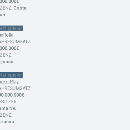
.000.000€
IZENZ:
Costa
ica
tzt spielen
inRolla
AHRESUMSATZ:
.000.000€
IZENZ:
njouan
tzt spielen
ocketPlay
AHRESUMSATZ:
00.000.000€
ESITZER:
ama NV.
IZENZ:
uracao