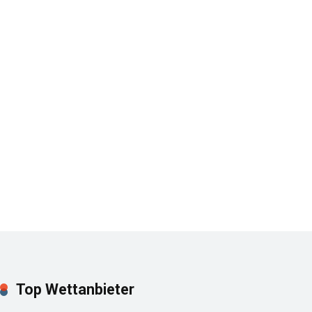
Top Wettanbieter