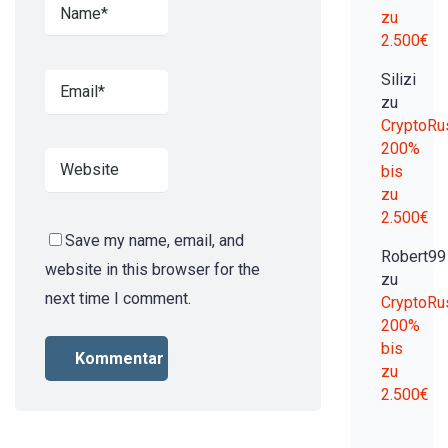
zu
2.500€
Silizi
zu
CryptoRu
200%
bis
zu
2.500€
Save my name, email, and
Robert99
website in this browser for the
zu
next time I comment.
CryptoRu
200%
bis
zu
2.500€