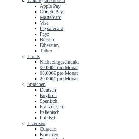
Zahlungsmethoden
Apple Pay
Google Pay
Mastercard
Visa
Paysafecard
Payz
Bitcoin
Ethereum
Tether
Limits
Nicht eingeschränkt
90.000€ pro Monat
80.000€ pro Monat
20.000€ pro Monat
Sprachen
Deutsch
Englisch
Spanisch
Französisch
Italienisch
Polnisch
Lizenzen
Curacao
Komoren