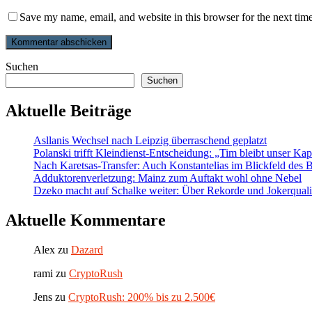
Save my name, email, and website in this browser for the next tim
Suchen
Suchen
Aktuelle Beiträge
Asllanis Wechsel nach Leipzig überraschend geplatzt
Polanski trifft Kleindienst-Entscheidung: „Tim bleibt unser Kap
Nach Karetsas-Transfer: Auch Konstantelias im Blickfeld des
Adduktorenverletzung: Mainz zum Auftakt wohl ohne Nebel
Dzeko macht auf Schalke weiter: Über Rekorde und Jokerquali
Aktuelle Kommentare
Alex
zu
Dazard
rami
zu
CryptoRush
Jens
zu
CryptoRush: 200% bis zu 2.500€