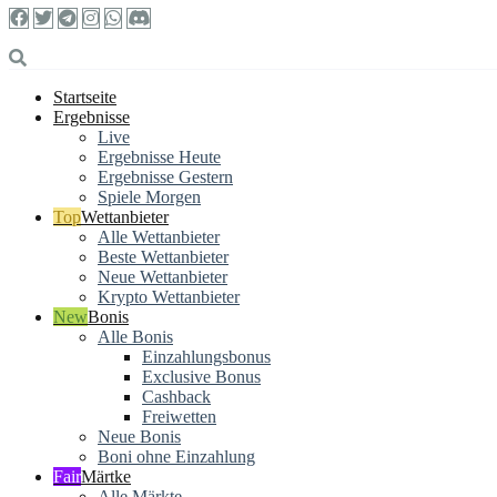
Startseite
Ergebnisse
Live
Ergebnisse Heute
Ergebnisse Gestern
Spiele Morgen
Wettanbieter
Alle Wettanbieter
Beste Wettanbieter
Neue Wettanbieter
Krypto Wettanbieter
Bonis
Alle Bonis
Einzahlungsbonus
Exclusive Bonus
Cashback
Freiwetten
Neue Bonis
Boni ohne Einzahlung
Märtke
Alle Märkte