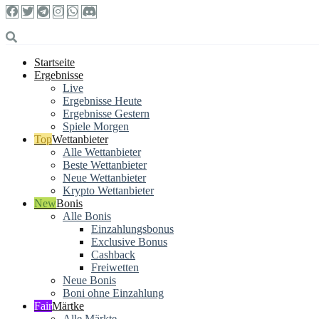
Startseite
Ergebnisse
Live
Ergebnisse Heute
Ergebnisse Gestern
Spiele Morgen
Wettanbieter
Alle Wettanbieter
Beste Wettanbieter
Neue Wettanbieter
Krypto Wettanbieter
Bonis
Alle Bonis
Einzahlungsbonus
Exclusive Bonus
Cashback
Freiwetten
Neue Bonis
Boni ohne Einzahlung
Märtke
Alle Märkte