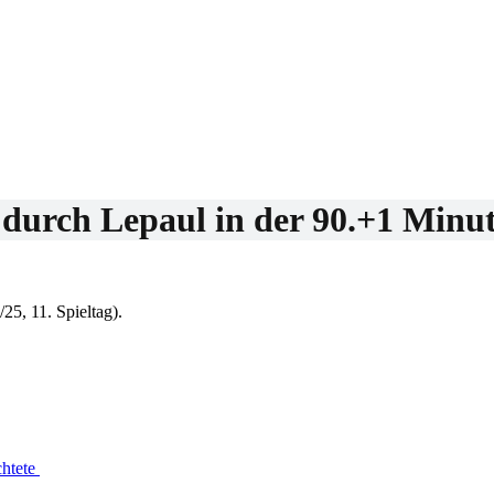
 durch Lepaul in der 90.+1 Minu
25, 11. Spieltag).
chtete