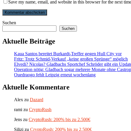
Save my name, email, and website in this browser for the next tim
Suchen
Suchen
Aktuelle Beiträge
Kaua Santos bereitet Burkardt-Treffer gegen Hull City vor
Fritz: Trotz Schmid-Verkauf „keine großen Sprünge“ möglich
Elvedi? Nicolas? Gladbachs Sportchef Schröder gibt ein Updat
Operation nötig: Gladbach sogar mehrere Monate ohne Castro
Ouedraogo fehlt Leipzig erneut wochenlang
Aktuelle Kommentare
Alex
zu
Dazard
rami
zu
CryptoRush
Jens
zu
CryptoRush: 200% bis zu 2.500€
Silizi
zu
CryptoRush: 200% bis zu 2.500€