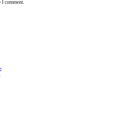
e I comment.
e
p