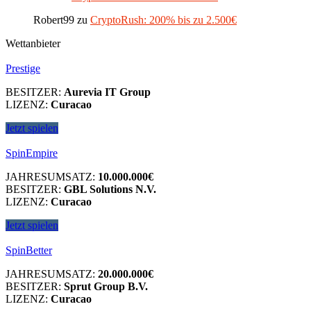
Robert99
zu
CryptoRush: 200% bis zu 2.500€
Wettanbieter
Prestige
BESITZER:
Aurevia IT Group
LIZENZ:
Curacao
Jetzt spielen
SpinEmpire
JAHRESUMSATZ:
10.000.000€
BESITZER:
GBL Solutions N.V.
LIZENZ:
Curacao
Jetzt spielen
SpinBetter
JAHRESUMSATZ:
20.000.000€
BESITZER:
Sprut Group B.V.
LIZENZ:
Curacao