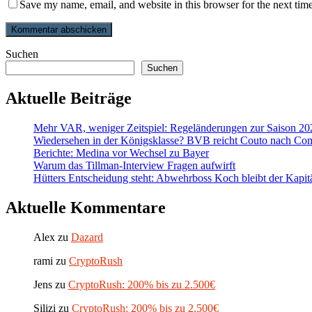
Save my name, email, and website in this browser for the next tim
Suchen
Suchen
Aktuelle Beiträge
Mehr VAR, weniger Zeitspiel: Regeländerungen zur Saison 20
Wiedersehen in der Königsklasse? BVB reicht Couto nach Co
Berichte: Medina vor Wechsel zu Bayer
Warum das Tillman-Interview Fragen aufwirft
Hütters Entscheidung steht: Abwehrboss Koch bleibt der Kapit
Aktuelle Kommentare
Alex
zu
Dazard
rami
zu
CryptoRush
Jens
zu
CryptoRush: 200% bis zu 2.500€
Silizi
zu
CryptoRush: 200% bis zu 2.500€