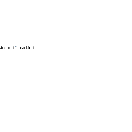
sind mit
*
markiert