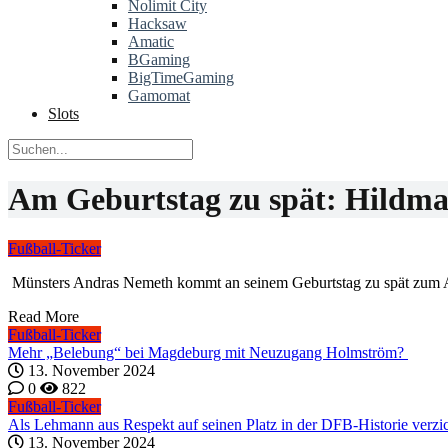
Nolimit City
Hacksaw
Amatic
BGaming
BigTimeGaming
Gamomat
Slots
Am Geburtstag zu spät: Hildma
Fußball-Ticker
Münsters Andras Nemeth kommt an seinem Geburtstag zu spät zum Absc
Read More
Fußball-Ticker
Mehr „Belebung“ bei Magdeburg mit Neuzugang Holmström?
13. November 2024
0
822
Fußball-Ticker
Als Lehmann aus Respekt auf seinen Platz in der DFB-Historie verzi
13. November 2024