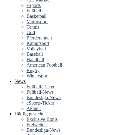
eSports
Fußball
Basketball
Motorsport
Tennis
Golf
Pferderennen
Kampfsport
Volleyball
Baseball
Handball
American Football
Rugby
Wintersport
News
Fußball-Ticker
Fußball-News
Bundesliga-News
eSports-Ticker
Aktuell
Häufig gesucht
Exclusive Bonis
Freiwetten
Bundesliga-News