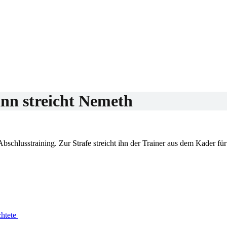
nn streicht Nemeth
hlusstraining. Zur Strafe streicht ihn der Trainer aus dem Kader für
chtete